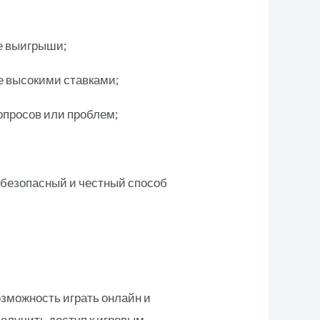
ие выигрыши;
ее высокими ставками;
опросов или проблем;
т безопасный и честный способ
озможность играть онлайн и
получить доступ к игровым