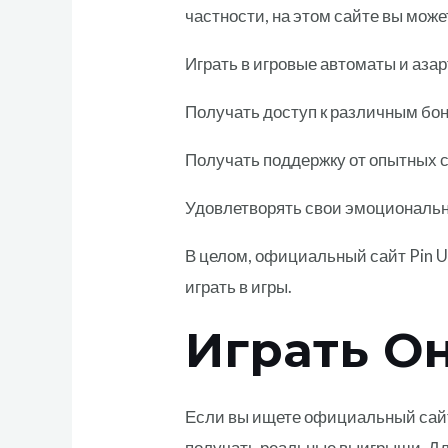
частности, на этом сайте вы може
Играть в игровые автоматы и аза
Получать доступ к различным бон
Получать поддержку от опытных с
Удовлетворять свои эмоциональны
В целом, официальный сайт Pin U
играть в игры.
Играть О
Если вы ищете официальный сайт 
получать реальные выигрыши. Для