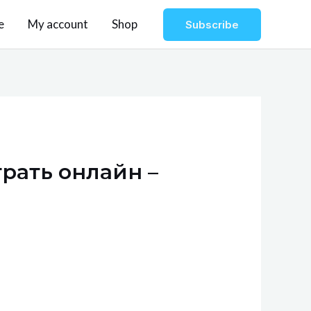
e
My account
Shop
Subscribe
рать онлайн –