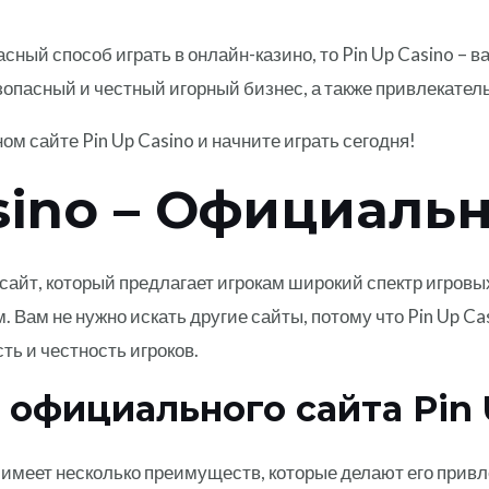
ный способ играть в онлайн-казино, то Pin Up Casino – в
зопасный и честный игорный бизнес, а также привлекател
м сайте Pin Up Casino и начните играть сегодня!
sino – Официаль
сайт, который предлагает игрокам широкий спектр игровы
 Вам не нужно искать другие сайты, потому что Pin Up C
ть и честность игроков.
официального сайта Pin 
имеет несколько преимуществ, которые делают его привл