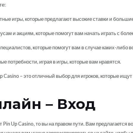
те:
ртные игры, которые предлагают высокие ставки и больш
усам и акциям, которые помогут вам начать играть с бол
пециалистов, которые помогут вам в случае каких-либо в
е потребности, играя в игры, которые вам нравятся.
p Casino – это отличный выбор для игроков, которые ищу
нлайн – Вход
Pin Up Casino, то вы на правом пути. Вам предлагается в
 начала вам нужно зарегистрироваться на сайте, чтобы 