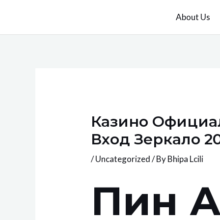
Skip
About Us
to
content
Казино Официал
Вход Зеркало 20
/
Uncategorized
/ By
Bhipa Lcili
Пин А