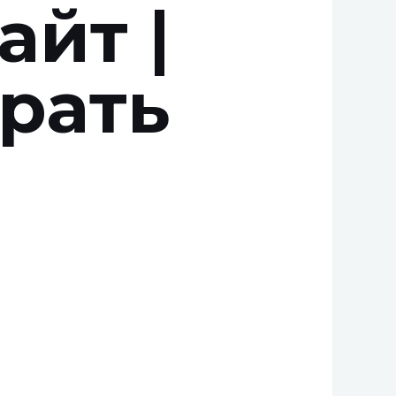
йт |
грать