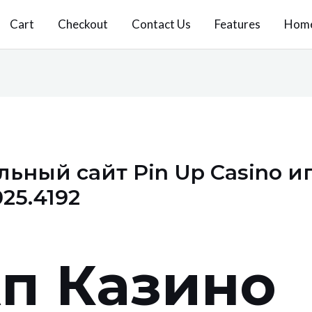
Cart
Checkout
Contact Us
Features
Hom
ьный сайт Pin Up Casino иг
25.4192
п Казино