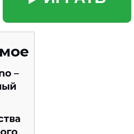
мое
no –
ный
ства
ого