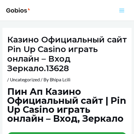
Skip
to
Main
content
Men
Казино Официальный сайт
Pin Up Casino играть
онлайн – Вход
Зеркало.13628
/
Uncategorized
/ By
Bhipa Lcili
Пин Ап Казино
Официальный сайт | Pin
Up Casino играть
онлайн – Вход, Зеркало