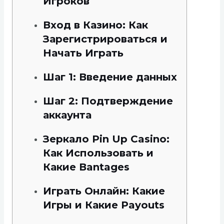
Игроков
Вход в Казино: Как
Зарегистрироваться и
Начать Играть
Шаг 1: Введение данных
Шаг 2: Подтверждение
аккаунта
Зеркало Pin Up Casino:
Как Использовать и
Какие Вantages
Играть Онлайн: Какие
Игры и Какие Payouts