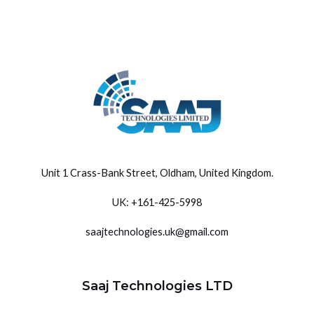
Unit 1 Crass-Bank Street, Oldham, United Kingdom
.
UK: +
161-425-5998
saajtechnologies.uk@gmail.com
Saaj Technologies LTD