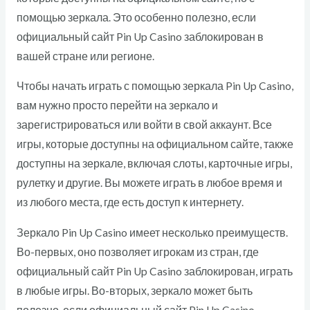
помощью зеркала. Это особенно полезно, если
официальный сайт Pin Up Casino заблокирован в
вашей стране или регионе.
Чтобы начать играть с помощью зеркала Pin Up Casino,
вам нужно просто перейти на зеркало и
зарегистрироваться или войти в свой аккаунт. Все
игры, которые доступны на официальном сайте, также
доступны на зеркале, включая слоты, карточные игры,
рулетку и другие. Вы можете играть в любое время и
из любого места, где есть доступ к интернету.
Зеркало Pin Up Casino имеет несколько преимуществ.
Во-первых, оно позволяет игрокам из стран, где
официальный сайт Pin Up Casino заблокирован, играть
в любые игры. Во-вторых, зеркало может быть
полезно, если официальный сайт Pin Up Casino