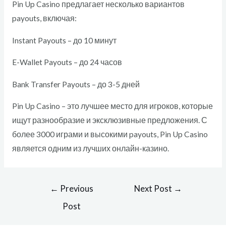
Pin Up Casino предлагает несколько вариантов
payouts, включая:
Instant Payouts – до 10 минут
E-Wallet Payouts – до 24 часов
Bank Transfer Payouts – до 3-5 дней
Pin Up Casino – это лучшее место для игроков, которые
ищут разнообразие и эксклюзивные предложения. С
более 3000 играми и высокими payouts, Pin Up Casino
является одним из лучших онлайн-казино.
Post
←
Previous
Next Post
→
navigation
Post