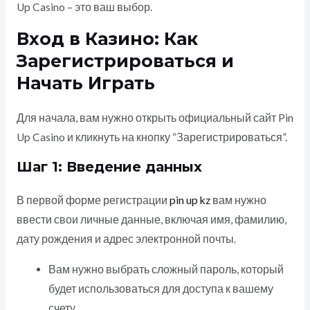
Up Casino – это ваш выбор.
Вход в Казино: Как
Зарегистрироваться и
Начать Играть
Для начала, вам нужно открыть официальный сайт Pin
Up Casino и кликнуть на кнопку “Зарегистрироваться”.
Шаг 1: Введение данных
В первой форме регистрации
pin up kz
вам нужно
ввести свои личные данные, включая имя, фамилию,
дату рождения и адрес электронной почты.
Вам нужно выбрать сложный пароль, который
будет использоваться для доступа к вашему
счету.