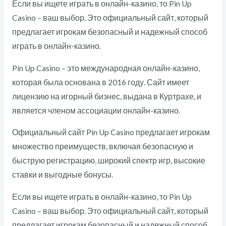
Если вы ищете играть в онлайн-казино, то Pin Up
Casino – ваш выбор. Это официальный сайт, который
предлагает игрокам безопасный и надежный способ
играть в онлайн-казино.
Pin Up Casino – это международная онлайн-казино,
которая была основана в 2016 году. Сайт имеет
лицензию на игорный бизнес, выдана в Куртрахе, и
является членом ассоциации онлайн-казино.
Официальный сайт Pin Up Casino предлагает игрокам
множество преимуществ, включая безопасную и
быструю регистрацию, широкий спектр игр, высокие
ставки и выгодные бонусы.
Если вы ищете играть в онлайн-казино, то Pin Up
Casino – ваш выбор. Это официальный сайт, который
предлагает игрокам безопасный и надежный способ