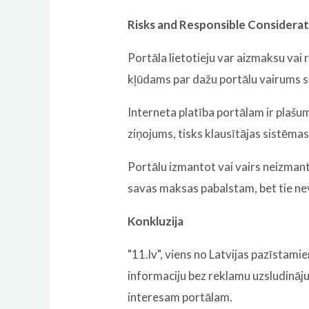
Risks and Responsible Considera
Portāla lietotieju var aizmaksu vai
kļūdams par dažu portālu vairums sa
Interneta platība portālam ir plašu
ziņojums, tisks klausītājas sistēmas
Portālu izmantot vai vairs neizmant
savas maksas pabalstam, bet tie nev
Konkluzija
"11.lv", viens no Latvijas pazīstami
informaciju bez reklamu uzsludināj
interesam portālam.