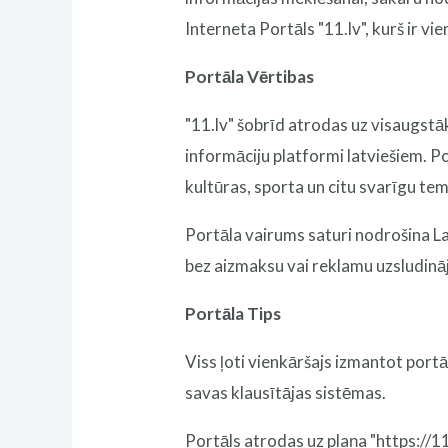
Interneta Portāls "11.lv", kurš ir v
Portāla Vērtibas
"11.lv" šobrīd atrodas uz visaugstā
informāciju platformi latviešiem. Po
kultūras, sporta un citu svarīgu tem
Portāla vairums saturi nodrošina Lat
bez aizmaksu vai reklamu uzsludin
Portāla Tips
Viss ļoti vienkāršajs izmantot portā
savas klausītājas sistēmas.
Portāls atrodas uz plaņa "https://11