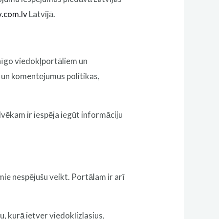
v.com.lv
Latvijā.
enīgo viedokļportāliem un
us un komentējumus politikas,
lvēkam ir iespēja iegūt informāciju
mie nespējušu veikt. Portālam ir arī
, kurā ietver viedokļizlasius,