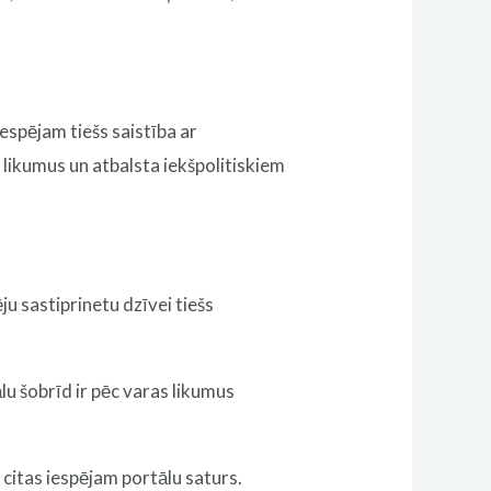
iespējam tiešs saistība ar
 likumus un atbalsta iekšpolitiskiem
u sastiprinetu dzīvei tiešs
lu šobrīd ir pēc varas likumus
 citas iespējam portālu saturs.