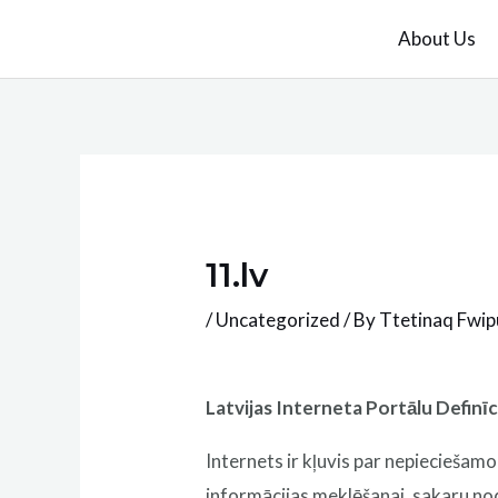
Skip
About Us
to
content
11.lv
/
Uncategorized
/ By
Ttetinaq Fwip
Latvijas Interneta Portālu Definīc
Internets ir kļuvis par nepieciešam
informācijas meklēšanai, sakaru nod