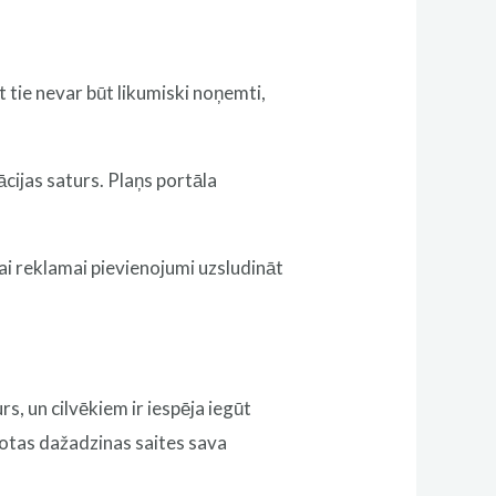
 tie nevar būt likumiski noņemti,
cijas saturs. Plaņs portāla
ai reklamai pievienojumi uzsludināt
s, un cilvēkiem ir iespēja iegūt
dotas dažadzinas saites sava