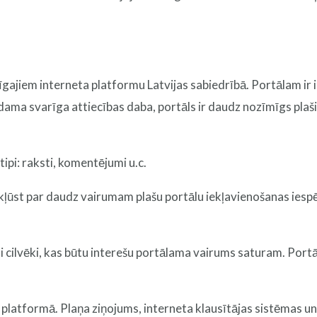
tīgajiem interneta platformu Latvijas sabiedrībā. Portālam ir 
ūdama svarīga attiecības daba, portāls ir daudz nozīmīgs plaši
ipi: raksti, komentējumi u.c.
 kļūst par daudz vairumam plašu portālu iekļavienošanas iespēj
i cilvēki, kas būtu interešu portālama vairums saturam. Portā
 platformā. Plaņa ziņojums, interneta klausītājas sistēmas un