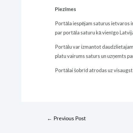
Piezīmes
Portāla iespējam saturus ietvaros ir
par portāla saturu kā vienīgo Latvi
Portālu var izmantot daudzlietajam, 
platu vairums saturs un uzņemts par
Portālai šobrīd atrodas uz visaugstā
Post
←
Previous Post
navigation