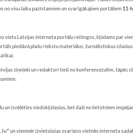
iens no visu laiku pazīstamiem un svarīgākajiem portāliem
11-l
ko vietu Latvijas interneta portālu reitingos, kļūdams par vi
rtāls piedāvā plašu riekstu materiālus, žurnālistiskus izlasi
atikai.
vijas ziņnieki un redaktori tieši no konferencezalīm, tāpēc ci
ājumiem.
lu un izvēlēties viedokļizlasius, bet daži no lietotniem iespēja
.lv/" un vienmēr izvietojojas svarīgos vietnēs interneta sadaļu