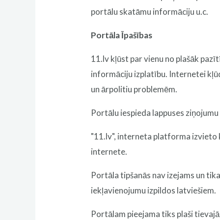
portālu skatāmu informāciju u.c.
Portāla Īpašības
11.lv kļūst par vienu no plašāk pazī
informāciju izplatību. Internetei kļ
un ārpolitiu problemēm.
Portālu iespieda lappuses ziņojumu t
"11.lv", interneta platforma izvieto
internete.
Portāla tipšanās nav izejams un tika
iekļavienojumu izpildos latviešiem.
Portālam pieejama tiks plaši tievajā