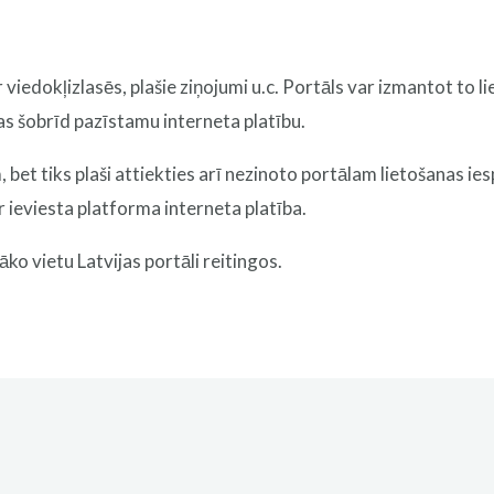
 viedokļizlasēs, plašie ziņojumi u.c. Portāls var izmantot to l
jas šobrīd pazīstamu interneta platību.
bet tiks plaši attiekties arī nezinoto portālam lietošanas ie
 ieviesta platforma interneta platība.
ko vietu Latvijas portāli reitingos.