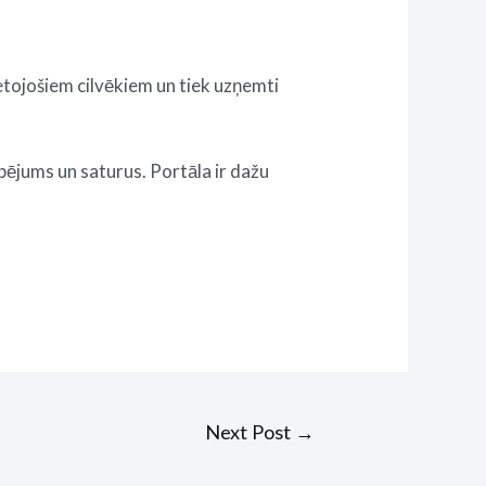
ietojošiem cilvēkiem un tiek uzņemti
spējums un saturus. Portāla ir dažu
Next Post
→