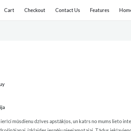
Cart
Checkout
Contact Us
Features
Hom
uy
ija
o ierīci mūsdienu dzīves apstākļos, un katrs no mums lieto i
rošinājanai, izklaides iespēju pieejamotajai. Tādus iekļavie