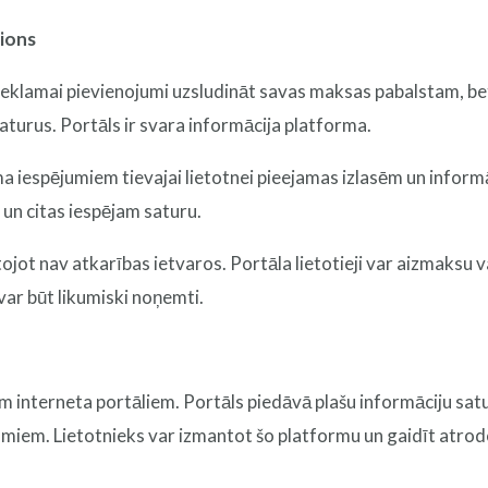
tions
 reklamai pievienojumi uzsludināt savas maksas pabalstam, bet
turus. Portāls ir svara informācija platforma.
ma iespējumiem tievajai lietotnei pieejamas izlasēm un informā
 un citas iespējam saturu.
ojot nav atkarības ietvaros. Portāla lietotieji var aizmaksu v
ar būt likumiski noņemti.
em interneta portāliem. Portāls piedāvā plašu informāciju satur
umiem. Lietotnieks var izmantot šo platformu un gaidīt atro