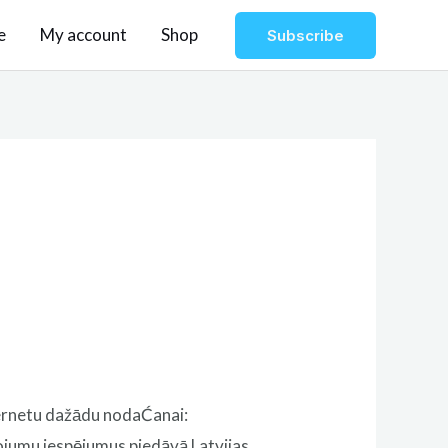
e
My account
Shop
Subscribe
nternetu dažādu nodaĆanai:
nojumu iespējumus piedāvā Latvijas