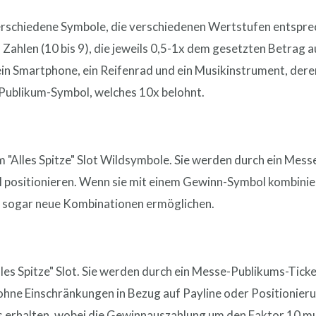
verschiedene Symbole, die verschiedenen Wertstufen entspre
 Zahlen (10 bis 9), die jeweils 0,5-1x dem gesetzten Betrag a
in Smartphone, ein Reifenrad und ein Musikinstrument, dere
Publikum-Symbol, welches 10x belohnt.
h im "Alles Spitze" Slot Wildsymbole. Sie werden durch ein Me
 positionieren. Wenn sie mit einem Gewinn-Symbol kombinier
 sogar neue Kombinationen ermöglichen.
les Spitze" Slot. Sie werden durch ein Messe-Publikums-Ticke
ohne Einschränkungen in Bezug auf Payline oder Positionier
ins erhalten, wobei die Gewinnauszahlung um den Faktor 10 mul