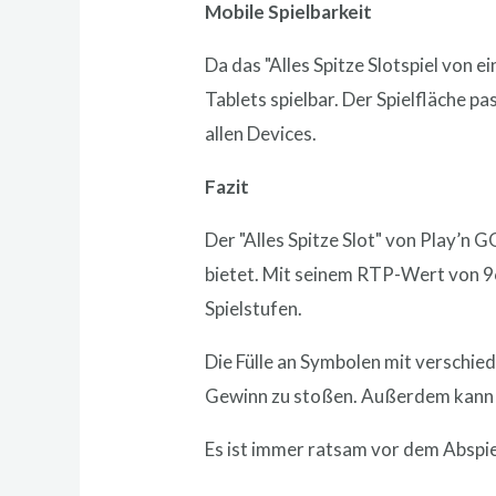
Mobile Spielbarkeit
Da das "Alles Spitze Slotspiel von
Tablets spielbar. Der Spielfläche p
allen Devices.
Fazit
Der "Alles Spitze Slot" von Play’n G
bietet. Mit seinem RTP-Wert von 96,
Spielstufen.
Die Fülle an Symbolen mit verschie
Gewinn zu stoßen. Außerdem kann da
Es ist immer ratsam vor dem Abspiel