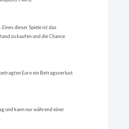
Eines dieser Spiele ist das
 Stand zu kaufen und die Chance
 betragten Euro ein Betragsverlust
rag und kann nur während einer
.