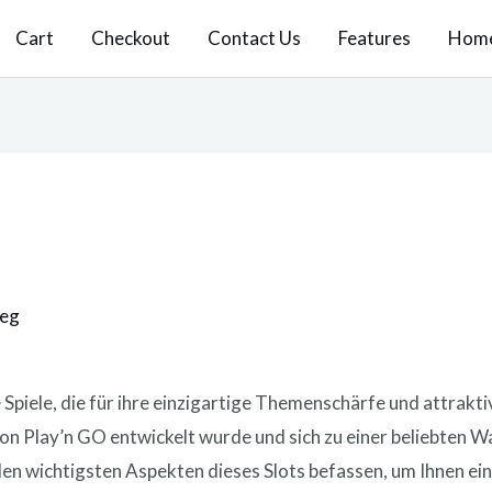
Cart
Checkout
Contact Us
Features
Hom
geg
 Spiele, die für ihre einzigartige Themenschärfe und attrakti
er von Play’n GO entwickelt wurde und sich zu einer beliebten Wa
den wichtigsten Aspekten dieses Slots befassen, um Ihnen ein