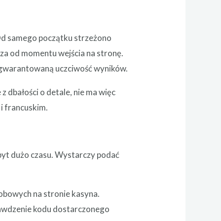
 Od samego początku strzeżono
za od momentu wejścia na stronę.
a gwarantowaną uczciwość wyników.
z dbałości o detale, nie ma więc
 i francuskim.
 zbyt dużo czasu. Wystarczy podać
obowych na stronie kasyna.
sprawdzenie kodu dostarczonego