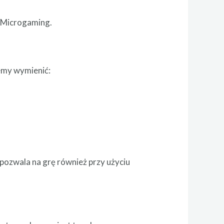
y Microgaming.
emy wymienić:
pozwala na grę również przy użyciu