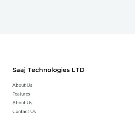
Saaj Technologies LTD
About Us
Features
About Us
Contact Us