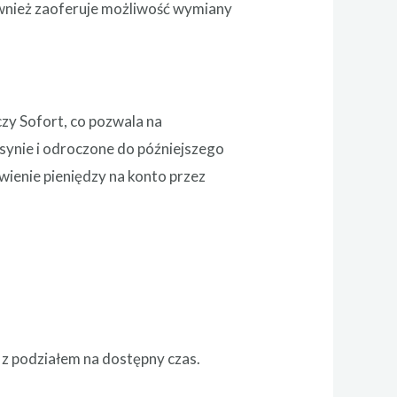
wnież zaoferuje możliwość wymiany
zy Sofort, co pozwala na
ynie i odroczone do późniejszego
ienie pieniędzy na konto przez
z podziałem na dostępny czas.