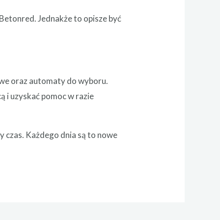
 Betonred. Jednakże to opisze być
owe oraz automaty do wyboru.
ą i uzyskać pomoc w razie
zy czas. Każdego dnia są to nowe