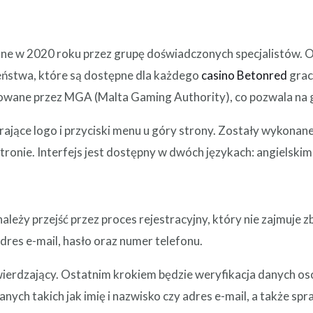
one w 2020 roku przez grupę doświadczonych specjalistów.
ństwa, które są dostępne dla każdego
casino Betonred
grac
ulowane przez MGA (Malta Gaming Authority), co pozwala n
jące logo i przyciski menu u góry strony. Zostały wykonane 
ronie. Interfejs jest dostępny w dwóch językach: angielskim
ależy przejść przez proces rejestracyjny, który nie zajmuje
adres e-mail, hasło oraz numer telefonu.
erdzający. Ostatnim krokiem będzie weryfikacja danych os
nych takich jak imię i nazwisko czy adres e-mail, a także 