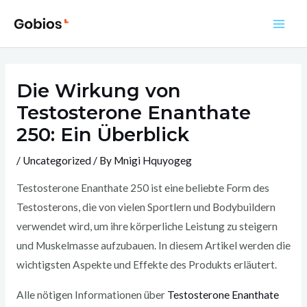
Skip
to
Main
content
Men
Die Wirkung von
Testosterone Enanthate
250: Ein Überblick
/
Uncategorized
/ By
Mnigi Hquyogeg
Testosterone Enanthate 250 ist eine beliebte Form des
Testosterons, die von vielen Sportlern und Bodybuildern
verwendet wird, um ihre körperliche Leistung zu steigern
und Muskelmasse aufzubauen. In diesem Artikel werden die
wichtigsten Aspekte und Effekte des Produkts erläutert.
Alle nötigen Informationen über
Testosterone Enanthate