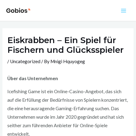
Skip
to
Main
content
Men
Eiskrabben – Ein Spiel für
Fischern und Glücksspieler
/
Uncategorized
/ By
Mnigi Hquyogeg
Über das Unternehmen
Icefishing Game ist ein Online-Casino-Angebot, das sich
auf die Erfüllung der Bedürfnisse von Spielern konzentriert,
die eine herausragende Gaming-Erfahrung suchen. Das
Unternehmen wurde im Jahr 2020 gegründet und hat sich
seither zum führenden Anbieter für Online-Spiele
entwickelt.