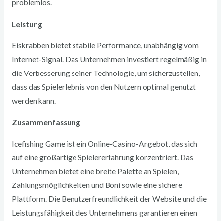
problemlos.
Leistung
Eiskrabben bietet stabile Performance, unabhängig vom
Internet-Signal. Das Unternehmen investiert regelmäßig in
die Verbesserung seiner Technologie, um sicherzustellen,
dass das Spielerlebnis von den Nutzern optimal genutzt
werden kann.
Zusammenfassung
Icefishing Game ist ein Online-Casino-Angebot, das sich
auf eine großartige Spielererfahrung konzentriert. Das
Unternehmen bietet eine breite Palette an Spielen,
Zahlungsmöglichkeiten und Boni sowie eine sichere
Plattform. Die Benutzerfreundlichkeit der Website und die
Leistungsfähigkeit des Unternehmens garantieren einen