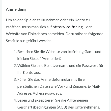
Anmeldung
Um an den Spielen teilzunehmen oder ein Konto zu
eröffnen, muss man sich auf
https://ice-fishing.li
der
Website von Eiskrabben anmelden. Dazu müssen folgende
Schritte ausgeführt werden:
Besuchen Sie die Website von Icefishing Game und
klicken Sie auf "Anmelden".
Wählen Sie eine Benutzername und ein Passwort für
Ihr Konto aus.
Füllen Sie das Anmeldeformular mit Ihren
persönlichen Daten wie Vor- und Zuname, E-Mail-
Adresse, Adresse usw. aus.
Lesen und akzeptieren Sie die Allgemeinen
Geschäftsbedingungen (AGB) des Unternehmens.