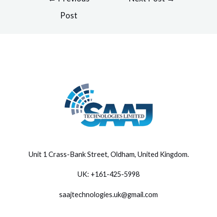
navigation
Post
Unit 1 Crass-Bank Street, Oldham, United Kingdom
.
UK: +
161-425-5998
saajtechnologies.uk@gmail.com