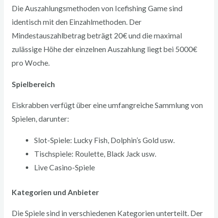
Die Auszahlungsmethoden von Icefishing Game sind
identisch mit den Einzahlmethoden. Der
Mindestauszahlbetrag beträgt 20€ und die maximal
zulässige Höhe der einzelnen Auszahlung liegt bei 5000€
pro Woche.
Spielbereich
Eiskrabben verfügt über eine umfangreiche Sammlung von
Spielen, darunter:
Slot-Spiele: Lucky Fish, Dolphin’s Gold usw.
Tischspiele: Roulette, Black Jack usw.
Live Casino-Spiele
Kategorien und Anbieter
Die Spiele sind in verschiedenen Kategorien unterteilt. Der