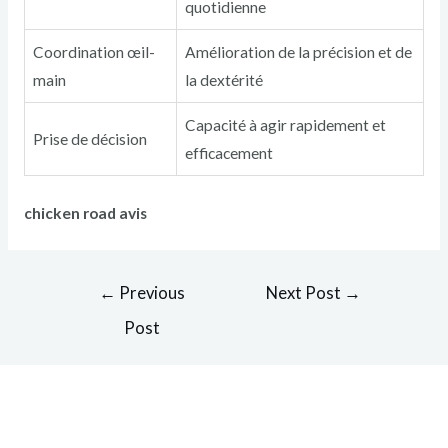
quotidienne
Coordination œil-
Amélioration de la précision et de
main
la dextérité
Capacité à agir rapidement et
Prise de décision
efficacement
chicken road avis
Post
←
Previous
Next Post
→
navigation
Post