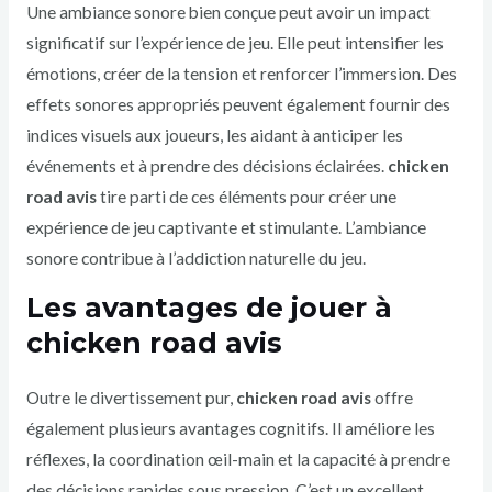
Une ambiance sonore bien conçue peut avoir un impact
significatif sur l’expérience de jeu. Elle peut intensifier les
émotions, créer de la tension et renforcer l’immersion. Des
effets sonores appropriés peuvent également fournir des
indices visuels aux joueurs, les aidant à anticiper les
événements et à prendre des décisions éclairées.
chicken
road avis
tire parti de ces éléments pour créer une
expérience de jeu captivante et stimulante. L’ambiance
sonore contribue à l’addiction naturelle du jeu.
Les avantages de jouer à
chicken road avis
Outre le divertissement pur,
chicken road avis
offre
également plusieurs avantages cognitifs. Il améliore les
réflexes, la coordination œil-main et la capacité à prendre
des décisions rapides sous pression. C’est un excellent