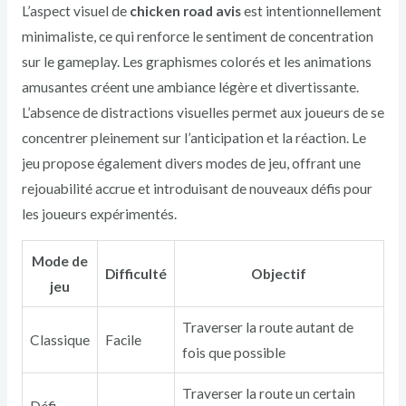
L’aspect visuel de
chicken road avis
est intentionnellement
minimaliste, ce qui renforce le sentiment de concentration
sur le gameplay. Les graphismes colorés et les animations
amusantes créent une ambiance légère et divertissante.
L’absence de distractions visuelles permet aux joueurs de se
concentrer pleinement sur l’anticipation et la réaction. Le
jeu propose également divers modes de jeu, offrant une
rejouabilité accrue et introduisant de nouveaux défis pour
les joueurs expérimentés.
Mode de
Difficulté
Objectif
jeu
Traverser la route autant de
Classique
Facile
fois que possible
Traverser la route un certain