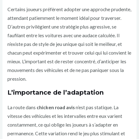
Certains joueurs préfèrent adopter une approche prudente,
attendant patiemment le moment idéal pour traverser.
D’autres privilégient une stratégie plus agressive, se
faufilant entre les voitures avec une audace calculée. Il
n’existe pas de style de jeu unique qui soit le meilleur, et
chacun peut expérimenter et trouver celui qui lui convient le
mieux. L’important est de rester concentré, d’anticiper les
mouvements des véhicules et de ne pas paniquer sous la
pression.
L’importance de l’adaptation
La route dans
chicken road avis
n’est pas statique. La
vitesse des véhicules et les intervalles entre eux varient
constamment, ce qui oblige les joueurs à s’adapter en
permanence. Cette variation rend le jeu plus stimulant et