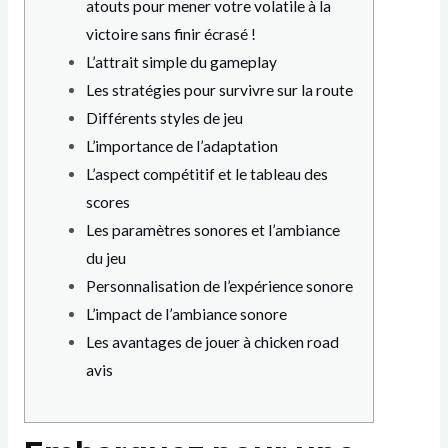
atouts pour mener votre volatile à la
victoire sans finir écrasé !
L’attrait simple du gameplay
Les stratégies pour survivre sur la route
Différents styles de jeu
L’importance de l’adaptation
L’aspect compétitif et le tableau des
scores
Les paramètres sonores et l’ambiance
du jeu
Personnalisation de l’expérience sonore
L’impact de l’ambiance sonore
Les avantages de jouer à chicken road
avis