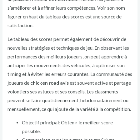
s’améliorer et à affiner leurs compétences. Voir son nom
figurer en haut du tableau des scores est une source de
satisfaction.
Le tableau des scores permet également de découvrir de
nouvelles stratégies et techniques de jeu. En observant les
performances des meilleurs joueurs, on peut apprendre à
anticiper les mouvements des véhicules, à optimiser son
timing et à éviter les erreurs courantes. La communauté des
joueurs de
chicken road avis
est souvent active et partage
volontiers ses astuces et ses conseils. Les classments
peuvent se faire quotidiennement, hebdomadairement ou
mensuellement, ce qui ajoute de la variété à la compétition.
Objectif principal: Obtenir le meilleur score
possible.