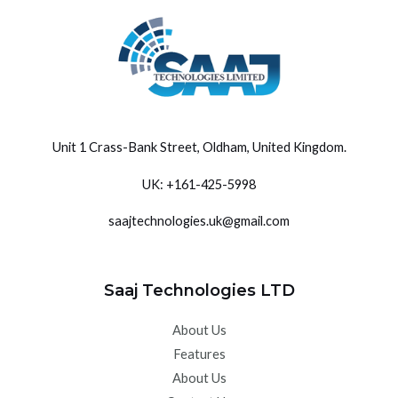
Unit 1 Crass-Bank Street, Oldham, United Kingdom
.
UK: +
161-425-5998
saajtechnologies.uk@gmail.com
Saaj Technologies LTD
About Us
Features
About Us