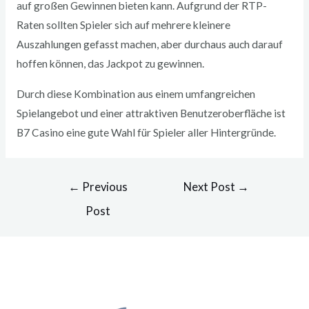
auf großen Gewinnen bieten kann. Aufgrund der RTP-
Raten sollten Spieler sich auf mehrere kleinere
Auszahlungen gefasst machen, aber durchaus auch darauf
hoffen können, das Jackpot zu gewinnen.
Durch diese Kombination aus einem umfangreichen
Spielangebot und einer attraktiven Benutzeroberfläche ist
B7 Casino eine gute Wahl für Spieler aller Hintergründe.
Post
←
Previous
Next Post
→
navigation
Post