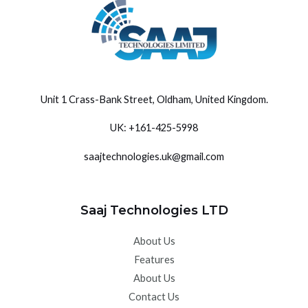
Unit 1 Crass-Bank Street, Oldham, United Kingdom
.
UK: +
161-425-5998
saajtechnologies.uk@gmail.com
Saaj Technologies LTD
About Us
Features
About Us
Contact Us