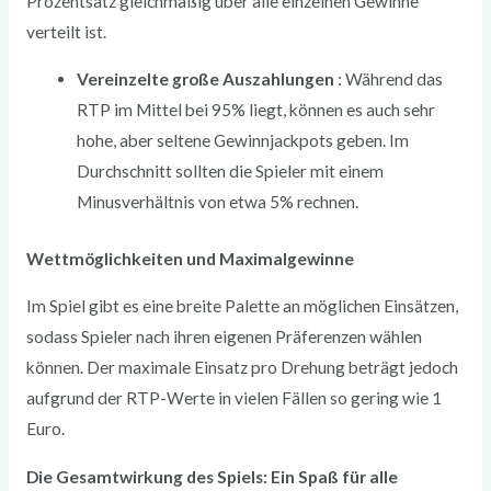
Prozentsatz gleichmäßig über alle einzelnen Gewinne
verteilt ist.
Vereinzelte große Auszahlungen
: Während das
RTP im Mittel bei 95% liegt, können es auch sehr
hohe, aber seltene Gewinnjackpots geben. Im
Durchschnitt sollten die Spieler mit einem
Minusverhältnis von etwa 5% rechnen.
Wettmöglichkeiten und Maximalgewinne
Im Spiel gibt es eine breite Palette an möglichen Einsätzen,
sodass Spieler nach ihren eigenen Präferenzen wählen
können. Der maximale Einsatz pro Drehung beträgt jedoch
aufgrund der RTP-Werte in vielen Fällen so gering wie 1
Euro.
Die Gesamtwirkung des Spiels: Ein Spaß für alle