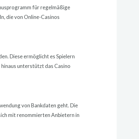
 Bonusprogramm für regelmäßige
n, die von Online-Casinos
en. Diese ermöglicht es Spielern
 hinaus unterstützt das Casino
erwendung von Bankdaten geht. Die
ich mit renommierten Anbietern in