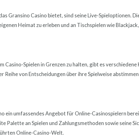
 das Gransino Casino bietet, sind seine Live-Spieloptionen. Di
eigenen Heimat zu erleben und an Tischspielen wie Blackjack
m Casino-Spielen in Grenzen zu halten, gibt es verschieden
iner Reihe von Entscheidungen über ihre Spielweise abstimme
no ein umfassendes Angebot für Online-Casinospielern berei
breite Palette an Spielen und Zahlungsmethoden sowie seine
eführten Online-Casino-Welt.