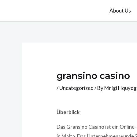
Skip
About Us
to
content
gransino casino
/
Uncategorized
/ By
Mnigi Hquyo
Überblick
Das Gransino Casino ist ein Online-
in Malta. Das Unternehmen wurde 2