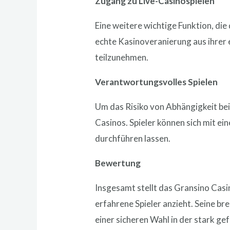
Zugang zu Live-Casinospielen
Eine weitere wichtige Funktion, die
echte Kasinoveranierung aus ihrer 
teilzunehmen.
Verantwortungsvolles Spielen
Um das Risiko von Abhängigkeit bei
Casinos. Spieler können sich mit e
durchführen lassen.
Bewertung
Insgesamt stellt das Gransino Casi
erfahrene Spieler anzieht. Seine 
einer sicheren Wahl in der stark g