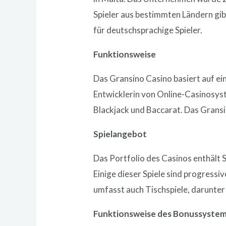
Spieler aus bestimmten Ländern gi
für deutschsprachige Spieler.
Funktionsweise
Das Gransino Casino basiert auf ei
Entwicklerin von Online-Casinosyst
Blackjack und Baccarat. Das Gransin
Spielangebot
Das Portfolio des Casinos enthält
Einige dieser Spiele sind progress
umfasst auch Tischspiele, darunter
Funktionsweise des Bonussyste