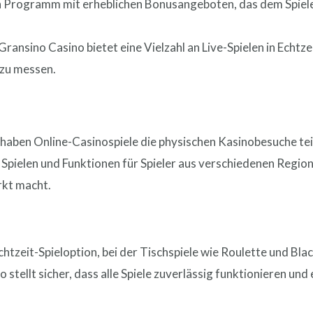
in Programm mit erheblichen Bonusangeboten, das dem Spiele
 Gransino Casino bietet eine Vielzahl an Live-Spielen in Echtze
 zu messen.
lt haben Online-Casinospiele die physischen Kasinobesuche t
n Spielen und Funktionen für Spieler aus verschiedenen Region
kt macht.
htzeit-Spieloption, bei der Tischspiele wie Roulette und Blac
 stellt sicher, dass alle Spiele zuverlässig funktionieren un