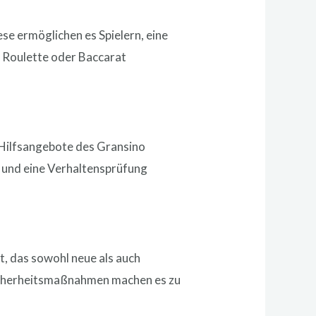
ese ermöglichen es Spielern, eine
, Roulette oder Baccarat
e Hilfsangebote des Gransino
n und eine Verhaltensprüfung
t, das sowohl neue als auch
 Sicherheitsmaßnahmen machen es zu