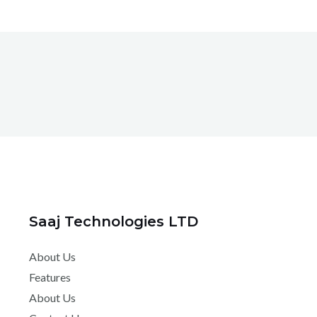
Saaj Technologies LTD
About Us
Features
About Us