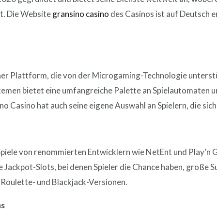
bt. Die Website
gransino casino
des Casinos ist auf Deutsch er
ner Plattform, die von der Microgaming-Technologie unterst
emen bietet eine umfangreiche Palette an Spielautomaten un
o Casino hat auch seine eigene Auswahl an Spielern, die sich
 Spiele von renommierten Entwicklern wie NetEnt und Play’n
ive Jackpot-Slots, bei denen Spieler die Chance haben, groß
 Roulette- und Blackjack-Versionen.
ms