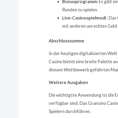
Bonusprogramm:
Es gibt e
Runden zu spielen.
Live-Casinospielmodi
: Das
mit anderen um echtes Geld
Abschlusssumme
In der heutigen digitalisierten We
Casino bietet eine breite Palette a
diesem Wettbewerb geführten Mar
Weitere Ausgaben
Die wichtigste Anwendung ist die Ec
verfügbar sind. Das Gransino Casino
Spielern durchführen.