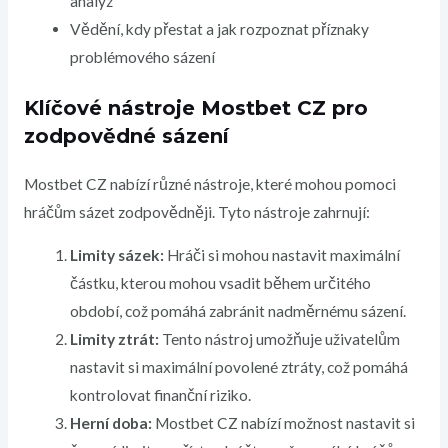
analýz
Vědění, kdy přestat a jak rozpoznat příznaky
problémového sázení
Klíčové nástroje Mostbet CZ pro
zodpovědné sázení
Mostbet CZ nabízí různé nástroje, které mohou pomoci
hráčům sázet zodpovědněji. Tyto nástroje zahrnují:
Limity sázek:
Hráči si mohou nastavit maximální
částku, kterou mohou vsadit během určitého
období, což pomáhá zabránit nadměrnému sázení.
Limity ztrát:
Tento nástroj umožňuje uživatelům
nastavit si maximální povolené ztráty, což pomáhá
kontrolovat finanční riziko.
Herní doba:
Mostbet CZ nabízí možnost nastavit si