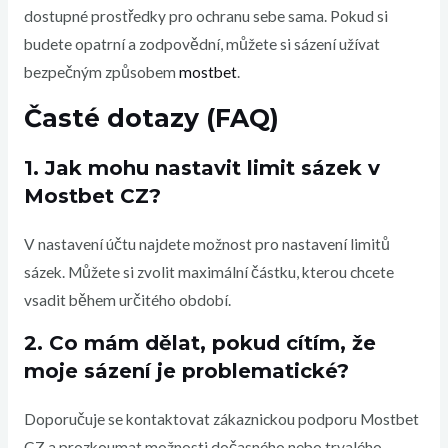
dostupné prostředky pro ochranu sebe sama. Pokud si
budete opatrní a zodpovědní, můžete si sázení užívat
bezpečným způsobem
mostbet
.
Časté dotazy (FAQ)
1. Jak mohu nastavit limit sázek v
Mostbet CZ?
V nastavení účtu najdete možnost pro nastavení limitů
sázek. Můžete si zvolit maximální částku, kterou chcete
vsadit během určitého období.
2. Co mám dělat, pokud cítím, že
moje sázení je problematické?
Doporučuje se kontaktovat zákaznickou podporu Mostbet
CZ a prozkoumat možnosti dočasného nebo trvalého