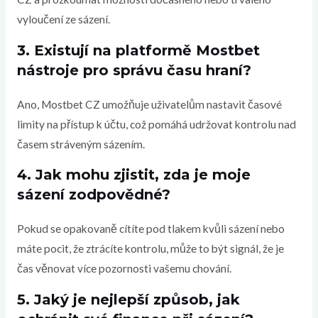
vyloučení ze sázení.
3. Existují na platformě Mostbet
nástroje pro správu času hraní?
Ano, Mostbet CZ umožňuje uživatelům nastavit časové
limity na přístup k účtu, což pomáhá udržovat kontrolu nad
časem stráveným sázením.
4. Jak mohu zjistit, zda je moje
sázení zodpovědné?
Pokud se opakovaně cítíte pod tlakem kvůli sázení nebo
máte pocit, že ztrácíte kontrolu, může to být signál, že je
čas věnovat více pozornosti vašemu chování.
5. Jaký je nejlepší způsob, jak