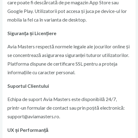
care poate fi descărcată de pe magazin App Store sau
Google Play. Utilizatorii pot accesa și juca pe device-ul lor
mobila la fel ca în varianta de desktop.
Siguranța și Licențiere
Avia Masters respectă normele legale ale jocurilor online și
se concentrează asigurarea siguranței tuturor utilizatorilor.
Platforma dispune de certificare SSL pentru a proteja
informațiile cu caracter personal.
Suportul Clientului
Echipa de suport Avia Masters este disponibilă 24/7,
printr-un formular de contact sau prin poștă electronică:
support@aviamasters.ro.
UX și Performanță