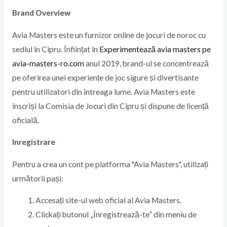
Brand Overview
Avia Masters este un furnizor online de jocuri de noroc cu
sediul în Cipru. Înființat în
Experimentează avia masters pe
avia-masters-ro.com
anul 2019, brand-ul se concentrează
pe oferirea unei experiențe de joc sigure și divertisante
pentru utilizatori din întreaga lume. Avia Masters este
înscriși la Comisia de Jocuri din Cipru și dispune de licență
oficială.
Inregistrare
Pentru a crea un cont pe platforma "Avia Masters", utilizați
următorii pași:
Accesați site-ul web oficial al Avia Masters.
Clickați butonul „Înregistrează-te” din meniu de