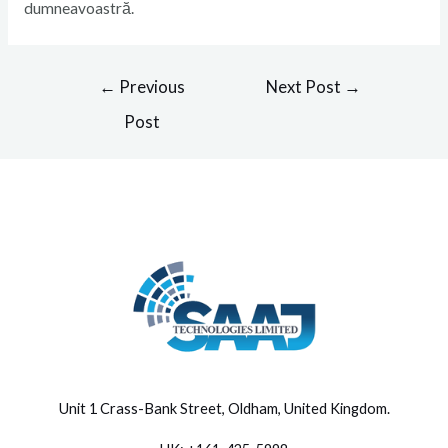
dumneavoastră.
Post
←
Previous
Next Post
→
navigation
Post
Unit 1 Crass-Bank Street, Oldham, United Kingdom
.