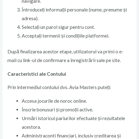
navigare.
Întroduceți informații personale (nume, prenume și
adresa).
Selectați un parol sigur pentru cont.
Acceptați termenii și condițiile platformei.
După finalizarea acestor etape, utilizatorul va primi o e-
mail cu link-ul de confirmare a înregistrării sale pe site.
Caracteristici ale Contului
Prin intermediul contului dvs. Avia Masters puteți:
Accesa jocurile de noroc online.
Înscrie bonusuri și promoții active.
Urmări istoricul pariurilor efectuate și rezultatele
acestora.
Administraconti financiari, inclusiv creditarea și