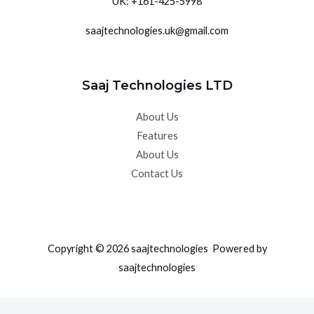
UK: +
161-425-5998
saajtechnologies.uk@gmail.com
Saaj Technologies LTD
About Us
Features
About Us
Contact Us
Copyright © 2026 saajtechnologies Powered by
saajtechnologies