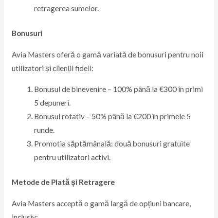
retragerea sumelor.
Bonusuri
Avia Masters oferă o gamă variată de bonusuri pentru noii
utilizatori și clienții fideli:
Bonusul de binevenire – 100% până la €300 în primi
5 depuneri.
Bonusul rotativ – 50% până la €200 în primele 5
runde.
Promotia săptămânală: două bonusuri gratuite
pentru utilizatori activi.
Metode de Plată și Retragere
Avia Masters acceptă o gamă largă de opțiuni bancare,
inclusiv: