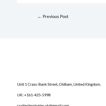
Post
←
Previous Post
navigation
Unit 1 Crass-Bank Street, Oldham, United Kingdom
.
UK: +
161-425-5998
saajtechnologies.uk@gmail.com