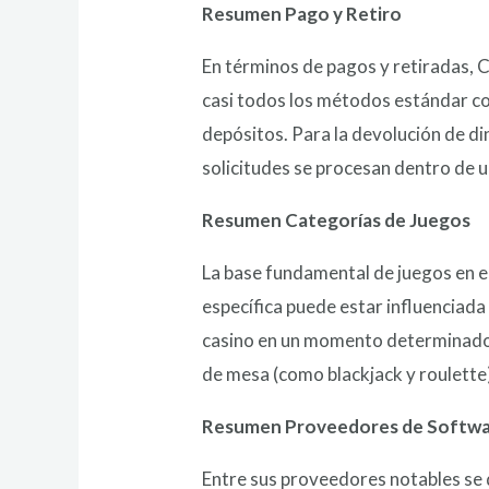
Resumen Pago y Retiro
En términos de pagos y retiradas, C
casi todos los métodos estándar co
depósitos. Para la devolución de di
solicitudes se procesan dentro de 
Resumen Categorías de Juegos
La base fundamental de juegos en el
específica puede estar influenciada
casino en un momento determinado.
de mesa (como blackjack y roulette)
Resumen Proveedores de Softw
Entre sus proveedores notables se 