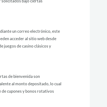
 solicitados bajo ciertas
diante un correo electrónico, este
ueden acceder al sitio web desde
de juegos de casino clásicos y
ertas de bienvenida son
valente al monto depositado, lo cual
ie de cupones y bonos rotativos