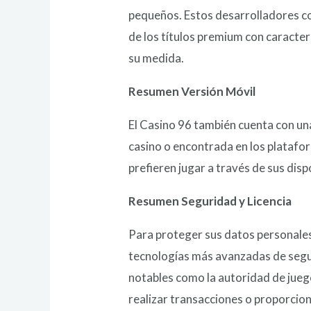
pequeños. Estos desarrolladores con
de los títulos premium con caracte
su medida.
Resumen Versión Móvil
El Casino 96 también cuenta con un
casino o encontrada en los platafo
prefieren jugar a través de sus disp
Resumen Seguridad y Licencia
Para proteger sus datos personales 
tecnologías más avanzadas de segu
notables como la autoridad de juego
realizar transacciones o proporcio