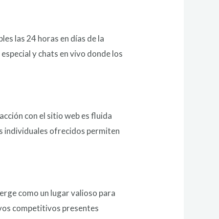
es las 24 horas en días de la
 especial y chats en vivo donde los
cción con el sitio web es fluida
tes individuales ofrecidos permiten
erge como un lugar valioso para
tivos competitivos presentes