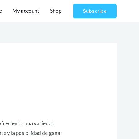
e
My account
Shop
Subscribe
, ofreciendo una variedad
e y la posibilidad de ganar