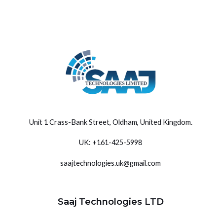
Unit 1 Crass-Bank Street, Oldham, United Kingdom
.
UK: +
161-425-5998
saajtechnologies.uk@gmail.com
Saaj Technologies LTD