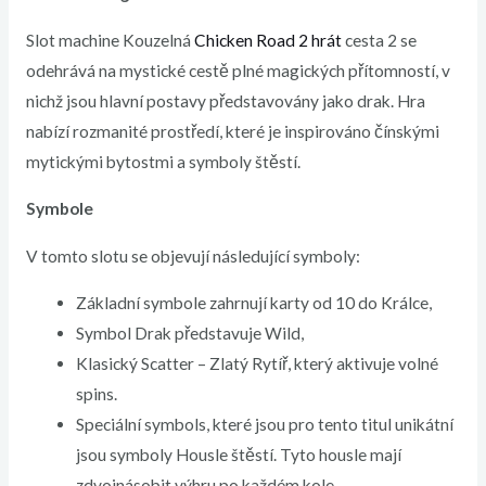
Slot machine Kouzelná
Chicken Road 2 hrát
cesta 2 se
odehrává na mystické cestě plné magických přítomností, v
nichž jsou hlavní postavy představovány jako drak. Hra
nabízí rozmanité prostředí, které je inspirováno čínskými
mytickými bytostmi a symboly štěstí.
Symbole
V tomto slotu se objevují následující symboly:
Základní symbole zahrnují karty od 10 do Králce,
Symbol Drak představuje Wild,
Klasický Scatter – Zlatý Rytíř, který aktivuje volné
spins.
Speciální symbols, které jsou pro tento titul unikátní
jsou symboly Housle štěstí. Tyto housle mají
zdvojnásobit výhru po každém kole.