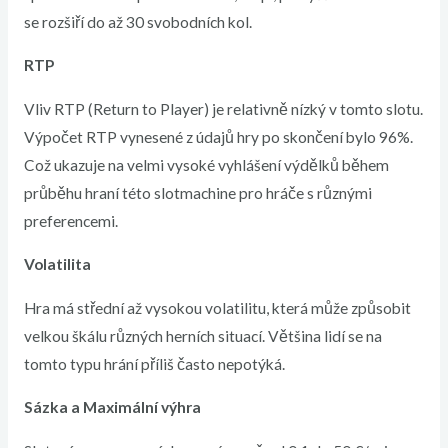
se rozšiří do až 30 svobodních kol.
RTP
Vliv RTP (Return to Player) je relativně nízký v tomto slotu.
Výpočet RTP vynesené z údajů hry po skončení bylo 96%.
Což ukazuje na velmi vysoké vyhlášení výdělků během
průběhu hraní této slotmachine pro hráče s různými
preferencemi.
Volatilita
Hra má střední až vysokou volatilitu, která může způsobit
velkou škálu různých herních situací. Většina lidí se na
tomto typu hrání příliš často nepotýká.
Sázka a Maximální výhra