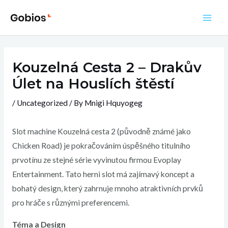
Skip
to
Main
content
Men
Kouzelná Cesta 2 – Drakův
Úlet na Houslích štěstí
/
Uncategorized
/ By
Mnigi Hquyogeg
Slot machine Kouzelná cesta 2 (původně známé jako
Chicken Road) je pokračováním úspěšného titulního
prvotínu ze stejné série vyvinutou firmou Evoplay
Entertainment. Tato herni slot má zajímavý koncept a
bohatý design, který zahrnuje mnoho atraktivních prvků
pro hráče s různými preferencemi.
Téma a Design