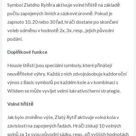
Symbol Zlatého Rytěra aktivuje volné hřiště na základě
počtu zapojených liniích a sázkové úrovně. Pokud je
zapnuto 10, 20 nebo 30 řad, hráči dostane po skončení
voleb odměnu v hodnotě 2x, 3x, resp., jejich původní
podání.
Doplňkové funkce
Housle štěstí jsou speciální symboly, které přinášejí
neuvěřitelné výhry. Každá z nich zdvojnásobuje každoroční
výnos z Basic symbolů po každém kole a v kombinaci s
Wildem se může vyvíjet velmi lukrativní herní strategie.
Volné hřiště
Jak bylo zmíněno výše, Zlatý Rytíř aktivuje volná kola v
závislosti na zapojených řadách. Hráči získají 10 volných
spinů za 1x svou původní sázku, resp., při vyšších hodnotách