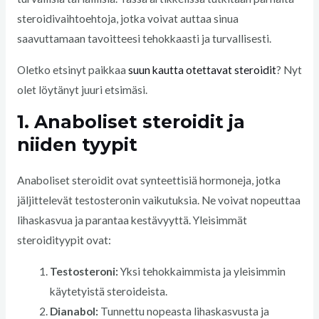
steroidivaihtoehtoja, jotka voivat auttaa sinua
saavuttamaan tavoitteesi tehokkaasti ja turvallisesti.
Oletko etsinyt paikkaa
suun kautta otettavat steroidit
? Nyt
olet löytänyt juuri etsimäsi.
1. Anaboliset steroidit ja
niiden tyypit
Anaboliset steroidit ovat synteettisiä hormoneja, jotka
jäljittelevät testosteronin vaikutuksia. Ne voivat nopeuttaa
lihaskasvua ja parantaa kestävyyttä. Yleisimmät
steroidityypit ovat:
Testosteroni:
Yksi tehokkaimmista ja yleisimmin
käytetyistä steroideista.
Dianabol:
Tunnettu nopeasta lihaskasvusta ja