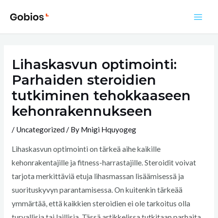
Skip
to
Main
content
Men
Lihaskasvun optimointi:
Parhaiden steroidien
tutkiminen tehokkaaseen
kehonrakennukseen
/
Uncategorized
/ By
Mnigi Hquyogeg
Lihaskasvun optimointi on tärkeä aihe kaikille
kehonrakentajille ja fitness-harrastajille. Steroidit voivat
tarjota merkittäviä etuja lihasmassan lisäämisessä ja
suorituskyvyn parantamisessa. On kuitenkin tärkeää
ymmärtää, että kaikkien steroidien ei ole tarkoitus olla
turvallisia tai laillisia. Tässä artikkelissa tutkitaan parhaita