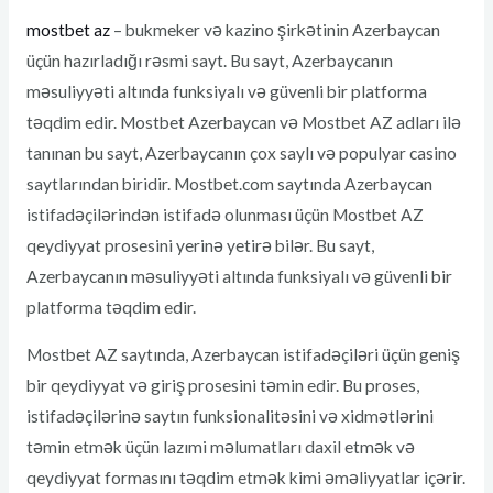
mostbet az
– bukmeker və kazino şirkətinin Azerbaycan
üçün hazırladığı rəsmi sayt. Bu sayt, Azerbaycanın
məsuliyyəti altında funksiyalı və güvenli bir platforma
təqdim edir. Mostbet Azerbaycan və Mostbet AZ adları ilə
tanınan bu sayt, Azerbaycanın çox saylı və populyar casino
saytlarından biridir. Mostbet.com saytında Azerbaycan
istifadəçilərindən istifadə olunması üçün Mostbet AZ
qeydiyyat prosesini yerinə yetirə bilər. Bu sayt,
Azerbaycanın məsuliyyəti altında funksiyalı və güvenli bir
platforma təqdim edir.
Mostbet AZ saytında, Azerbaycan istifadəçiləri üçün geniş
bir qeydiyyat və giriş prosesini təmin edir. Bu proses,
istifadəçilərinə saytın funksionalitəsini və xidmətlərini
təmin etmək üçün lazımi məlumatları daxil etmək və
qeydiyyat formasını təqdim etmək kimi əməliyyatlar içərir.