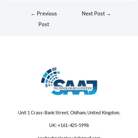
Post
←
Previous
Next Post
→
navigation
Post
Unit 1 Crass-Bank Street, Oldham, United Kingdom
.
UK: +
161-425-5998