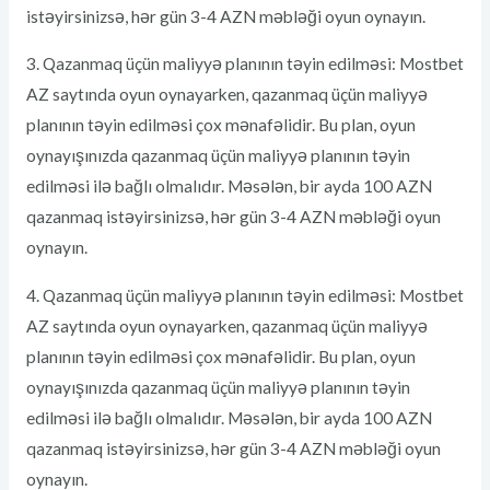
istəyirsinizsə, hər gün 3-4 AZN məbləği oyun oynayın.
3. Qazanmaq üçün maliyyə planının təyin edilməsi: Mostbet
AZ saytında oyun oynayarken, qazanmaq üçün maliyyə
planının təyin edilməsi çox mənafəlidir. Bu plan, oyun
oynayışınızda qazanmaq üçün maliyyə planının təyin
edilməsi ilə bağlı olmalıdır. Məsələn, bir ayda 100 AZN
qazanmaq istəyirsinizsə, hər gün 3-4 AZN məbləği oyun
oynayın.
4. Qazanmaq üçün maliyyə planının təyin edilməsi: Mostbet
AZ saytında oyun oynayarken, qazanmaq üçün maliyyə
planının təyin edilməsi çox mənafəlidir. Bu plan, oyun
oynayışınızda qazanmaq üçün maliyyə planının təyin
edilməsi ilə bağlı olmalıdır. Məsələn, bir ayda 100 AZN
qazanmaq istəyirsinizsə, hər gün 3-4 AZN məbləği oyun
oynayın.