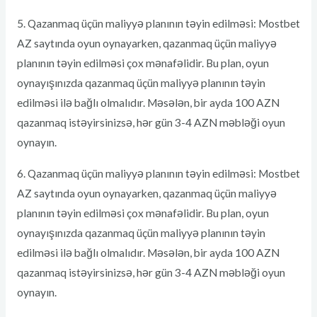
5. Qazanmaq üçün maliyyə planının təyin edilməsi: Mostbet
AZ saytında oyun oynayarken, qazanmaq üçün maliyyə
planının təyin edilməsi çox mənafəlidir. Bu plan, oyun
oynayışınızda qazanmaq üçün maliyyə planının təyin
edilməsi ilə bağlı olmalıdır. Məsələn, bir ayda 100 AZN
qazanmaq istəyirsinizsə, hər gün 3-4 AZN məbləği oyun
oynayın.
6. Qazanmaq üçün maliyyə planının təyin edilməsi: Mostbet
AZ saytında oyun oynayarken, qazanmaq üçün maliyyə
planının təyin edilməsi çox mənafəlidir. Bu plan, oyun
oynayışınızda qazanmaq üçün maliyyə planının təyin
edilməsi ilə bağlı olmalıdır. Məsələn, bir ayda 100 AZN
qazanmaq istəyirsinizsə, hər gün 3-4 AZN məbləği oyun
oynayın.