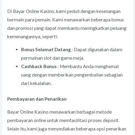
Di Bayar Online Kasino, kami peduli dengan kesenangan
bermain para pemain. Kami menawarkan beberapa bonus
dan promosi yang dapat membantu meningkatkan peluang
kemenangannya, seperti:
Bonus Selamat Datang
: Dapat digunakan dalam
permainan slot dan game meja.
Cashback Bonus
: Membantu Anda menghemat
uang dengan memberikan pengembalian sebagian
dari kekalahan.
Pembayaran dan Penarikan
Bayar Online Kasino menawarkan berbagai metode
pembayaran online untuk memfasilitasi proses deposit.
Selain itu, kami juga menyediakan beberapa opsi penarikan