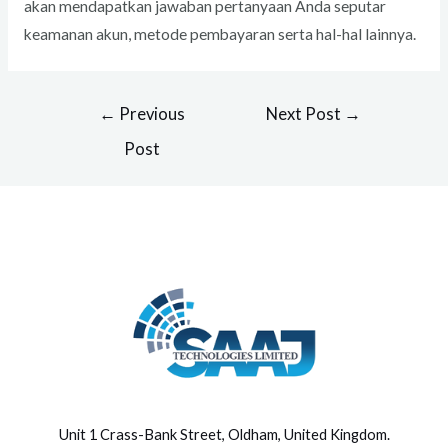
akan mendapatkan jawaban pertanyaan Anda seputar
keamanan akun, metode pembayaran serta hal-hal lainnya.
Post
←
Previous
Next Post
→
navigation
Post
Unit 1 Crass-Bank Street, Oldham, United Kingdom
.