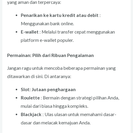
yang aman dan terpercaya:
Penarikan ke kartu kredit atau debit
:
Menggunakan bank online.
E-wallet
: Melalui transfer cepat menggunakan
platform e-wallet populer.
Permainan: Pilih dari Ribuan Pengalaman
Jangan ragu untuk mencoba beberapa permainan yang
ditawarkan di sini. Di antaranya:
Slot: Jutaan penghargaan
Roulette
: Bermain dengan strategi pilihan Anda,
mulai dari biasa hingga kompleks.
Blackjack
: Ulas ulasan untuk memahami dasar-
dasar dan melacak kemajuan Anda.