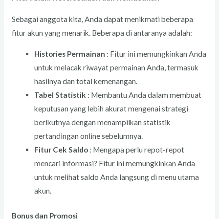
Sebagai anggota kita, Anda dapat menikmati beberapa
fitur akun yang menarik. Beberapa di antaranya adalah:
Histories Permainan
: Fitur ini memungkinkan Anda
untuk melacak riwayat permainan Anda, termasuk
hasilnya dan total kemenangan.
Tabel Statistik
: Membantu Anda dalam membuat
keputusan yang lebih akurat mengenai strategi
berikutnya dengan menampilkan statistik
pertandingan online sebelumnya.
Fitur Cek Saldo
: Mengapa perlu repot-repot
mencari informasi? Fitur ini memungkinkan Anda
untuk melihat saldo Anda langsung di menu utama
akun.
Bonus dan Promosi