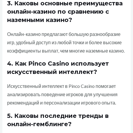
3. Каковы основные преимущества
онлайн-казино по сравнению с
наземными казино?
Онлайн-казино предлагают большую разнообразие
игр, удобный доступ из любой точки и более высокие
коэффициенты выплат, чем многие наземные казино.
4. Как Pinco Casino использует
искусственный интеллект?
Искусственный интеллект в Pinco Casino помогает
анализировать поведение игроков для улучшения
рекомендаций и персонализации игрового опыта.
5. Каковы последние тренды в
онлайн-гемблинге?