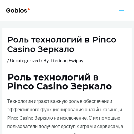
Skip
to
Main
content
Men
Роль технологий в Pinco
Casino Зеркало
/
Uncategorized
/ By
Ttetinaq Fwipuy
Роль технологий в
Pinco Casino Зеркало
Технологии играют важную роль в обеспечении
эффективного функционирования онлайн-казино, и
Pinco Casino Зеркало не исключение. С их помощью
пользователи получают доступ к играм и сервисам, а