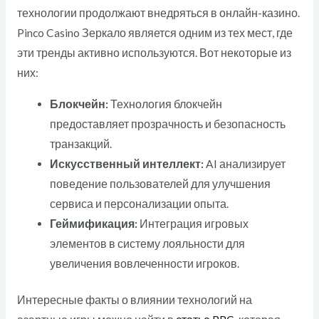
технологии продолжают внедряться в онлайн-казино.
Pinco Casino Зеркало является одним из тех мест, где
эти тренды активно используются. Вот некоторые из
них:
Блокчейн:
Технология блокчейн
предоставляет прозрачность и безопасность
транзакций.
Искусственный интеллект:
AI анализирует
поведение пользователей для улучшения
сервиса и персонализации опыта.
Геймификация:
Интеграция игровых
элементов в систему лояльности для
увеличения вовлеченности игроков.
Интересные факты о влиянии технологий на