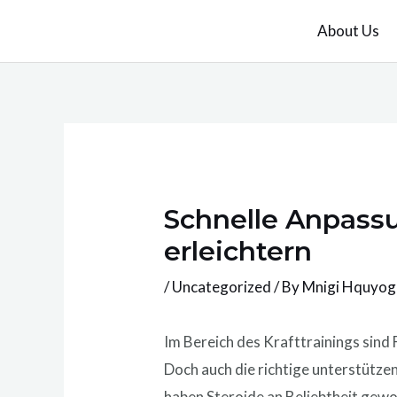
Skip
About Us
to
content
Schnelle Anpassu
erleichtern
/
Uncategorized
/ By
Mnigi Hquyo
Im Bereich des Krafttrainings sind 
Doch auch die richtige unterstütze
haben Steroide an Beliebtheit gewo