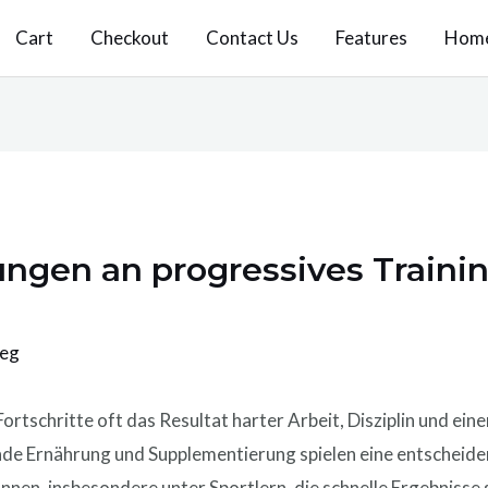
Cart
Checkout
Contact Us
Features
Hom
ngen an progressives Trainin
geg
Fortschritte oft das Resultat harter Arbeit, Disziplin und ei
nde Ernährung und Supplementierung spielen eine entscheiden
nnen, insbesondere unter Sportlern, die schnelle Ergebniss