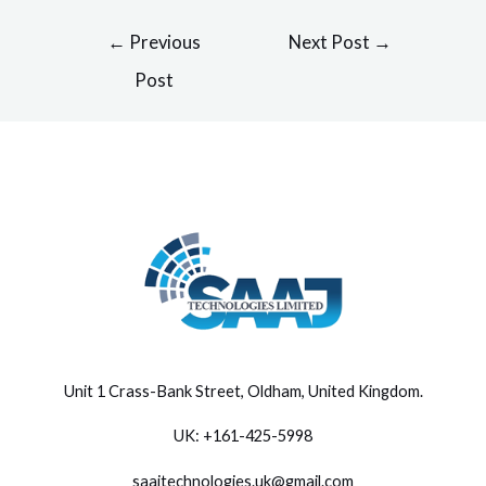
Post
←
Previous
Next Post
→
navigation
Post
Unit 1 Crass-Bank Street, Oldham, United Kingdom
.
UK: +
161-425-5998
saajtechnologies.uk@gmail.com