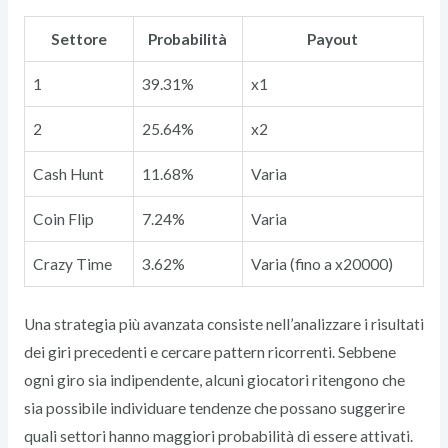
Settore
Probabilità
Payout
1
39.31%
x1
2
25.64%
x2
Cash Hunt
11.68%
Varia
Coin Flip
7.24%
Varia
Crazy Time
3.62%
Varia (fino a x20000)
Una strategia più avanzata consiste nell’analizzare i risultati
dei giri precedenti e cercare pattern ricorrenti. Sebbene
ogni giro sia indipendente, alcuni giocatori ritengono che
sia possibile individuare tendenze che possano suggerire
quali settori hanno maggiori probabilità di essere attivati.