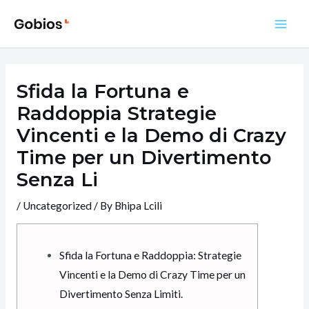
Skip
to
Main
content
Men
Sfida la Fortuna e
Raddoppia Strategie
Vincenti e la Demo di Crazy
Time per un Divertimento
Senza Li
/
Uncategorized
/ By
Bhipa Lcili
Sfida la Fortuna e Raddoppia: Strategie
Vincenti e la Demo di Crazy Time per un
Divertimento Senza Limiti.