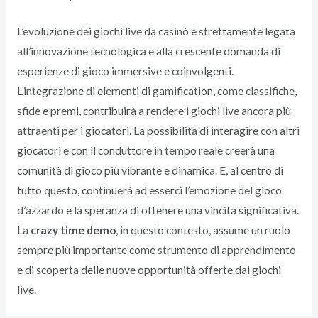
L’evoluzione dei giochi live da casinò è strettamente legata
all’innovazione tecnologica e alla crescente domanda di
esperienze di gioco immersive e coinvolgenti.
L’integrazione di elementi di gamification, come classifiche,
sfide e premi, contribuirà a rendere i giochi live ancora più
attraenti per i giocatori. La possibilità di interagire con altri
giocatori e con il conduttore in tempo reale creerà una
comunità di gioco più vibrante e dinamica. E, al centro di
tutto questo, continuerà ad esserci l’emozione del gioco
d’azzardo e la speranza di ottenere una vincita significativa.
La
crazy time demo
, in questo contesto, assume un ruolo
sempre più importante come strumento di apprendimento
e di scoperta delle nuove opportunità offerte dai giochi
live.