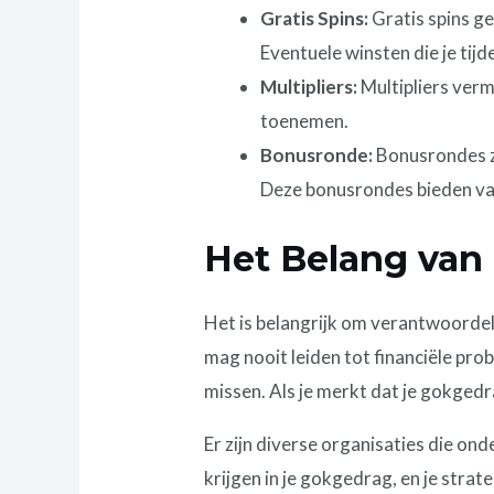
Gratis Spins:
Gratis spins ge
Eventuele winsten die je tij
Multipliers:
Multipliers verm
toenemen.
Bonusronde:
Bonusrondes zi
Deze bonusrondes bieden vaa
Het Belang van
Het is belangrijk om verantwoordeli
mag nooit leiden tot financiële prob
missen. Als je merkt dat je gokgedra
Er zijn diverse organisaties die o
krijgen in je gokgedrag, en je str