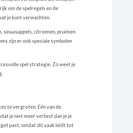
grijk om de spelregels en de
wat je kunt verwachten.
n, sinaasappels, citroenen, pruimen
oms zijn er ook speciale symbolen
cesvolle spel strategie. Zo weet je
g.
cces te vergroten. Eén van de
dat je niet meer verliest dan je je
get past, omdat dit vaak leidt tot