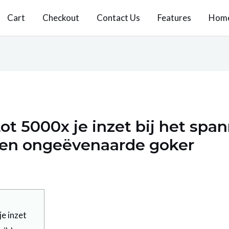
Cart
Checkout
Contact Us
Features
Hom
ot 5000x je inzet bij het spa
 een ongeëvenaarde goker
je inzet