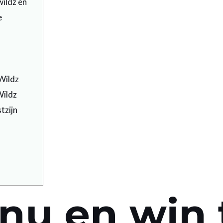
wildz en
e
Wildz
Wildz
tzijn
nu en win 