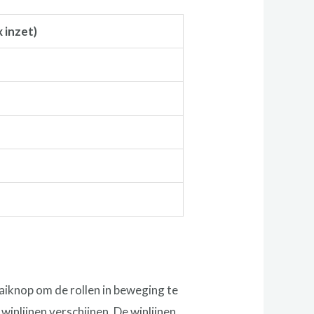
x inzet)
aaiknop om de rollen in beweging te
inlijnen verschijnen. De winlijnen