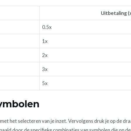
Uitbetaling (
0.5x
1x
2x
3x
5x
Symbolen
e met het selecteren van je inzet. Vervolgens druk je op de dr
aald door de specifieke combinaties van symbolen die op de w