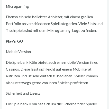
Microgaming
Ebenso ein sehr beliebter Anbieter, mit einem großen
Portfolio an verschiedenen Spielkategorien. Viele Slots und
Tischspiele sind mit dem Mikroglaming-Logo zu finden.
Play’n GO
Mobile Version
Die Spielbank Köln bietet auch eine mobile Version ihres
Casinos. Diese lässt sich leicht auf einem Mobilgerät
aufrufen und ist sehr einfach zu bedienen. Spieler können
also unterwegs gerne von ihren Spielen profitieren.
Sicherheit und Lizenz
Die Spielbank Köln hat sich um die Sicherheit der Spieler