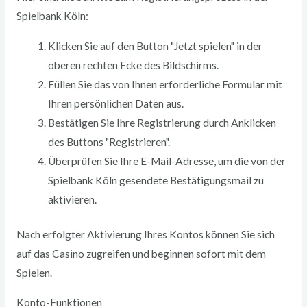
Spielbank Köln:
Klicken Sie auf den Button "Jetzt spielen" in der
oberen rechten Ecke des Bildschirms.
Füllen Sie das von Ihnen erforderliche Formular mit
Ihren persönlichen Daten aus.
Bestätigen Sie Ihre Registrierung durch Anklicken
des Buttons "Registrieren".
Überprüfen Sie Ihre E-Mail-Adresse, um die von der
Spielbank Köln gesendete Bestätigungsmail zu
aktivieren.
Nach erfolgter Aktivierung Ihres Kontos können Sie sich
auf das Casino zugreifen und beginnen sofort mit dem
Spielen.
Konto-Funktionen