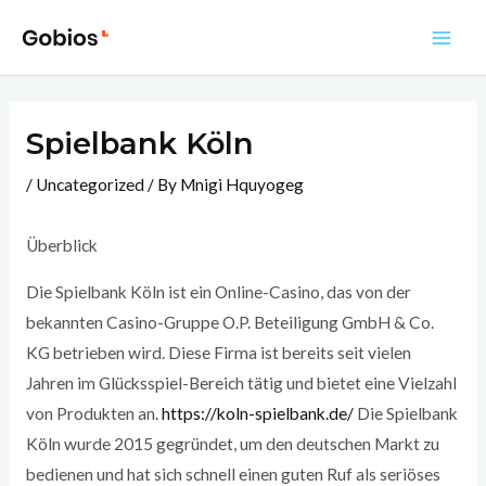
Skip
to
Main
content
Men
Spielbank Köln
/
Uncategorized
/ By
Mnigi Hquyogeg
Überblick
Die Spielbank Köln ist ein Online-Casino, das von der
bekannten Casino-Gruppe O.P. Beteiligung GmbH & Co.
KG betrieben wird. Diese Firma ist bereits seit vielen
Jahren im Glücksspiel-Bereich tätig und bietet eine Vielzahl
von Produkten an.
https://koln-spielbank.de/
Die Spielbank
Köln wurde 2015 gegründet, um den deutschen Markt zu
bedienen und hat sich schnell einen guten Ruf als seriöses