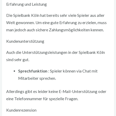
Erfahrung und Leistung
Die Spielbank Köln hat bereits sehr viele Spieler aus aller
Welt gewonnen. Um eine gute Erfahrung zu erzielen, muss
man jedoch auch sichere Zahlungsmöglichkeiten kennen.
Kundenunterstützung
Auch die Unterstützungsleistungen in der Spielbank Köln
sind sehr gut.
Sprechfunktion
: Spieler können via Chat mit
Mitarbeiter sprechen.
Allerdings gibt es leider keine E-Mail-Unterstützung oder
eine Telefonnummer für spezielle Fragen.
Kundenrezension