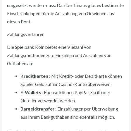
umgesetzt werden muss. Darüber hinaus gibt es bestimmte
Einschränkungen für die Auszahlung von Gewinnen aus
diesen Boni.
Zahlungsverfahren
Die Spielbank Köln bietet eine Vielzahl von
Zahlungsmethoden zum Einzahlen und Auszahlen von
Guthaben an:
Kreditkarten
: Mit Kredit- oder Debitkarte können
Spieler Geld auf ihr Casino-Konto überweisen.
E-Wallets
: Ebenso können PayPal, Skrill oder
Neteller verwendet werden.
Bargeldtransfer
: Einzahlungen per Überweisung
aus Ihrem Bankguthaben sind ebenfalls möglich.