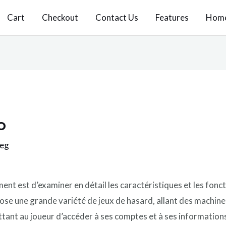
Cart
Checkout
Contact Us
Features
Hom
o
geg
ent est d’examiner en détail les caractéristiques et les foncti
se une grande variété de jeux de hasard, allant des machines 
nt au joueur d’accéder à ses comptes et à ses informations 