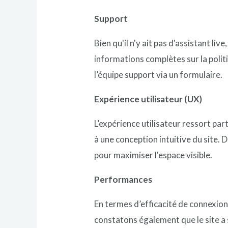
Support
Bien qu'il n'y ait pas d'assistant li
informations complètes sur la polit
l’équipe support via un formulaire.
Expérience utilisateur (UX)
L’expérience utilisateur ressort par
à une conception intuitive du site. 
pour maximiser l'espace visible.
Performances
En termes d’efficacité de connexio
constatons également que le site a 