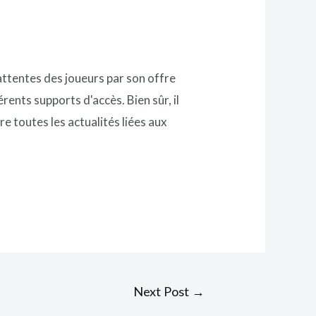
attentes des joueurs par son offre
rents supports d'accès. Bien sûr, il
re toutes les actualités liées aux
Next Post
→