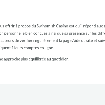
ous offrir à propos du Swinomish Casino est qu’il répond aux 
on personnelle bien conçues ainsi que sa présence sur les diffé
isateurs de vérifier régulièrement la page Aide du site et suiv
iquent à leurs comptes en ligne.
ne approche plus équilibrée au quotidien.