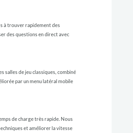
teurs à trouver rapidement des
ser des questions en direct avec
es salles de jeu classiques, combiné
méliorée par un menu latéral mobile
emps de charge très rapide. Nous
techniques et améliorer la vitesse