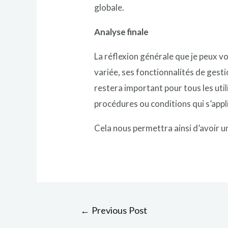
globale.
Analyse finale
La réflexion générale que je peux v
variée, ses fonctionnalités de gesti
restera important pour tous les util
procédures ou conditions qui s’appl
Cela nous permettra ainsi d’avoir u
Post
←
Previous Post
navigation