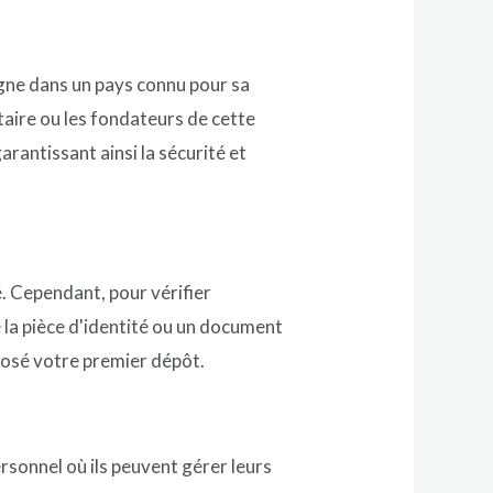
gne dans un pays connu pour sa
étaire ou les fondateurs de cette
rantissant ainsi la sécurité et
é. Cependant, pour vérifier
e la pièce d'identité ou un document
éposé votre premier dépôt.
ersonnel où ils peuvent gérer leurs