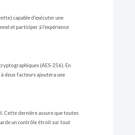
lette) capable d'exécuter une
nel et participer à l'expérience
s cryptographiques (AES-256). En
n à deux facteurs ajoutera une
el. Cette dernière assure que toutes
arde un contrôle étroit sur tout