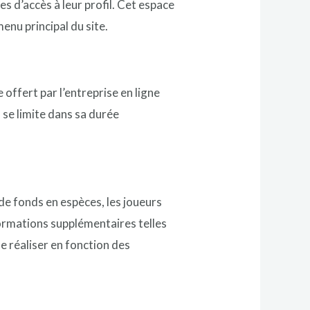
s d’accès à leur profil. Cet espace
menu principal du site.
offert par l’entreprise en ligne
 se limite dans sa durée
de fonds en espèces, les joueurs
formations supplémentaires telles
e réaliser en fonction des