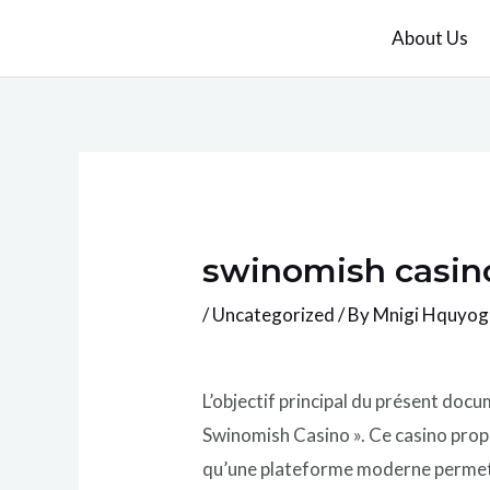
Skip
About Us
to
content
swinomish casin
/
Uncategorized
/ By
Mnigi Hquyo
L’objectif principal du présent docum
Swinomish Casino ». Ce casino propo
qu’une plateforme moderne permetta