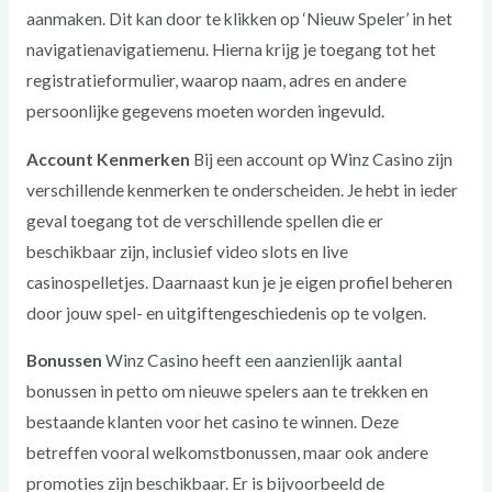
aanmaken. Dit kan door te klikken op ‘Nieuw Speler’ in het
navigatienavigatiemenu. Hierna krijg je toegang tot het
registratieformulier, waarop naam, adres en andere
persoonlijke gegevens moeten worden ingevuld.
Account Kenmerken
Bij een account op Winz Casino zijn
verschillende kenmerken te onderscheiden. Je hebt in ieder
geval toegang tot de verschillende spellen die er
beschikbaar zijn, inclusief video slots en live
casinospelletjes. Daarnaast kun je je eigen profiel beheren
door jouw spel- en uitgiftengeschiedenis op te volgen.
Bonussen
Winz Casino heeft een aanzienlijk aantal
bonussen in petto om nieuwe spelers aan te trekken en
bestaande klanten voor het casino te winnen. Deze
betreffen vooral welkomstbonussen, maar ook andere
promoties zijn beschikbaar. Er is bijvoorbeeld de