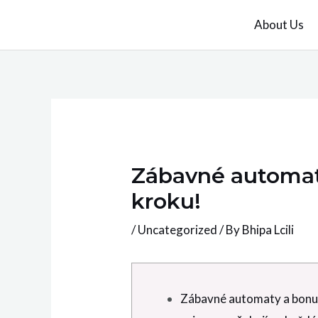
Skip
About Us
to
content
Zábavné automat
kroku!
/
Uncategorized
/ By
Bhipa Lcili
Zábavné automaty a bonu