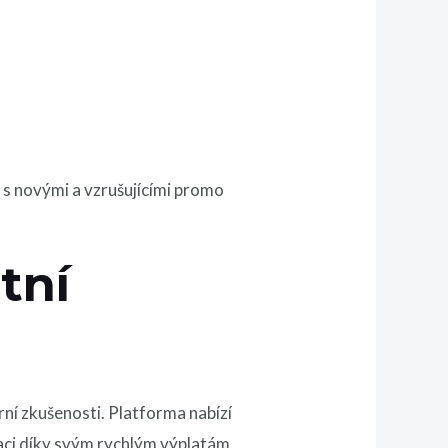
 s novými a vzrušujícími promo
tní
ní zkušenosti. Platforma nabízí
taci díky svým rychlým výplatám,