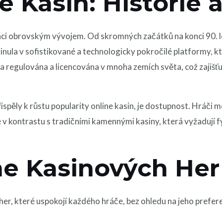
e Kasin: Historie 
enci obrovským vývojem. Od skromných začátků na konci 90. le
inula v sofistikované a technologicky pokročilé platformy, kt
ina regulována a licencována v mnoha zemích světa, což zajiš
ispěly k růstu popularity online kasin, je dostupnost. Hráči m
 je v kontrastu s tradičními kamennými kasiny, která vyžadují
ne Kasinových Her
u her, které uspokojí každého hráče, bez ohledu na jeho prefer