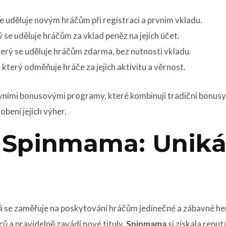
e uděluje novým hráčům při registraci a prvním vkladu.
 se uděluje hráčům za vklad peněz na jejich účet.
erý se uděluje hráčům zdarma, bez nutnosti vkladu.
který odměňuje hráče za jejich aktivitu a věrnost.
vními bonusovými programy, které kombinují tradiční bonusy
bení jejich výher.
 Spinmama: Uniká
t
á se zaměřuje na poskytování hráčům jedinečné a zábavné her
ců a pravidelně zavádí nové tituly.
Spinmama
si získala repu