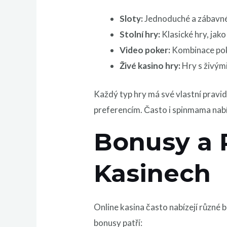
Sloty:
Jednoduché a zábavné h
Stolní hry:
Klasické hry, jako
Video poker:
Kombinace pok
Živé kasino hry:
Hry s živými
Každý typ hry má své vlastní pravid
preferencím. Často i spinmama nabíz
Bonusy a 
Kasinech
Online kasina často nabízejí různé b
bonusy patří: