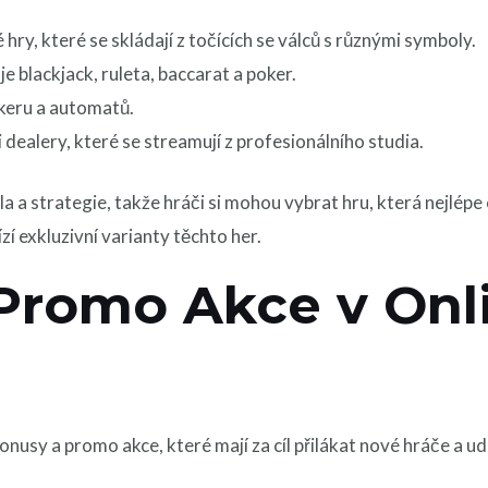
ry, které se skládají z točících se válců s různými symboly.
 je blackjack, ruleta, baccarat a poker.
eru a automatů.
 dealery, které se streamují z profesionálního studia.
la a strategie, takže hráči si mohou vybrat hru, která nejlé
í exkluzivní varianty těchto her.
Promo Akce v Onl
onusy a promo akce, které mají za cíl přilákat nové hráče a udr