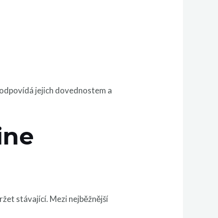
pe odpovídá jejich dovednostem a
ine
žet stávající. Mezi nejběžnější