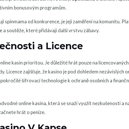
ovativním bonusovým programům.
šují spinmama od konkurence, je její zaměření na komunitu. P
e a soutěže, které přidávají další vrstvu zábavy.
ečnosti a Licence
line kasin prioritou. Je důležité hrát pouze na licencovanýc
y. Licence zajišťuje, že kasino je pod dohledem nezávislých o
pokročilé šifrovací technologie k ochraně osobních a finanč
odvodné online kasina, která se snaží využít nezkušenosti a nai
začnete hrát o peníze.
Kasino V Kapse