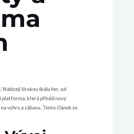
ama
m
 Nabízejí širokou škálu her, od
í platforma, která přináší nový
 na výhru a zábavu. Tento článek se