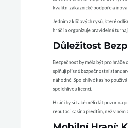
kvalitní zákaznické podpoře a in
Jedním z klíčových rysů, které odli
hráči a organizuje pravidelné turnaj
Důležitost Bezp
Bezpečnost by měla být pro hráče on
splňují přísné bezpečnostní standard
náhodné. Spolehlivé kasino používá 
spolehlivou licencí.
Hráči by si také měli dát pozor na p
reputaci kasina předtím, než v něm 
Mobilní Hraní: 