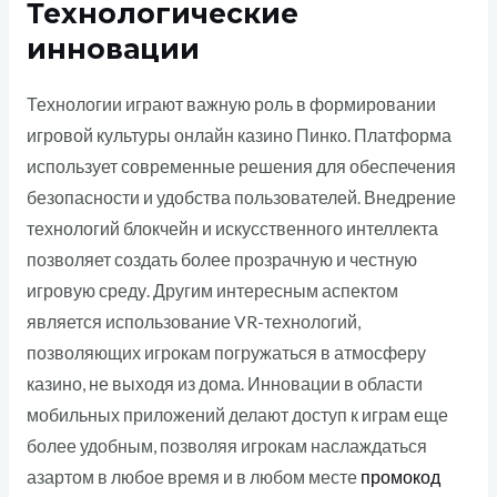
Технологические
инновации
Технологии играют важную роль в формировании
игровой культуры онлайн казино Пинко. Платформа
использует современные решения для обеспечения
безопасности и удобства пользователей. Внедрение
технологий блокчейн и искусственного интеллекта
позволяет создать более прозрачную и честную
игровую среду. Другим интересным аспектом
является использование VR-технологий,
позволяющих игрокам погружаться в атмосферу
казино, не выходя из дома. Инновации в области
мобильных приложений делают доступ к играм еще
более удобным, позволяя игрокам наслаждаться
азартом в любое время и в любом месте
промокод