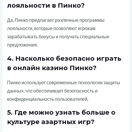
лояльности в Пинко?
Да, Пинко предлагает различные программы
лояльности, которые позволяют игрокам
зарабатывать бонусы и получать специальные
предложения.
4. Насколько безопасно играть
в онлайн казино Пинко?
Пинко использует современные технологии защиты
данных, что обеспечивает безопасность и
конфиденциальность пользователей.
5. Где можно узнать больше о
культуре азартных игр?