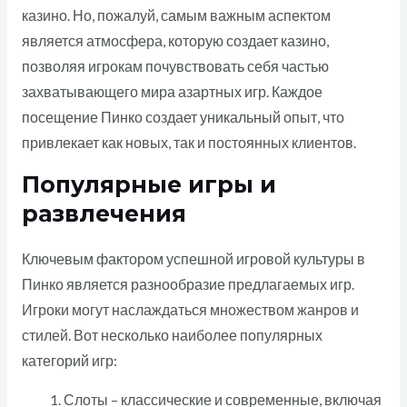
казино. Но, пожалуй, самым важным аспектом
является атмосфера, которую создает казино,
позволяя игрокам почувствовать себя частью
захватывающего мира азартных игр. Каждое
посещение Пинко создает уникальный опыт, что
привлекает как новых, так и постоянных клиентов.
Популярные игры и
развлечения
Ключевым фактором успешной игровой культуры в
Пинко является разнообразие предлагаемых игр.
Игроки могут наслаждаться множеством жанров и
стилей. Вот несколько наиболее популярных
категорий игр:
Слоты – классические и современные, включая