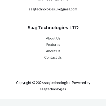
saajtechnologies.uk@gmail.com
Saaj Technologies LTD
About Us
Features
About Us
Contact Us
Copyright © 2026 saajtechnologies Powered by
saajtechnologies