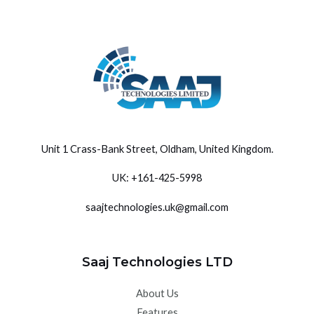
Unit 1 Crass-Bank Street, Oldham, United Kingdom
.
UK: +
161-425-5998
saajtechnologies.uk@gmail.com
Saaj Technologies LTD
About Us
Features