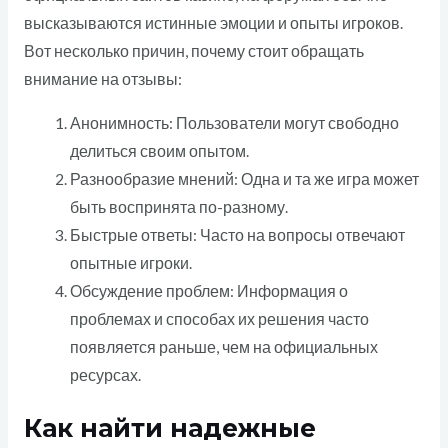
высказываются истинные эмоции и опыты игроков.
Вот несколько причин, почему стоит обращать
внимание на отзывы:
Анонимность: Пользователи могут свободно
делиться своим опытом.
Разнообразие мнений: Одна и та же игра может
быть воспринята по-разному.
Быстрые ответы: Часто на вопросы отвечают
опытные игроки.
Обсуждение проблем: Информация о
проблемах и способах их решения часто
появляется раньше, чем на официальных
ресурсах.
Как найти надежные