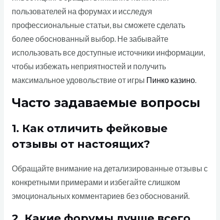
пользователей на форумах и исследуя
профессиональные статьи, вы сможете сделать
более обоснованный выбор. Не забывайте
использовать все доступные источники информации,
чтобы избежать неприятностей и получить
максимальное удовольствие от игры
Пинко казино
.
Часто задаваемые вопросы
1. Как отличить фейковые
отзывы от настоящих?
Обращайте внимание на детализированные отзывы с
конкретными примерами и избегайте слишком
эмоциональных комментариев без обоснований.
2. Какие форумы лучше всего