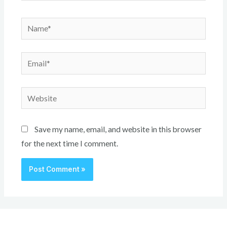
Name*
Email*
Website
Save my name, email, and website in this browser
for the next time I comment.