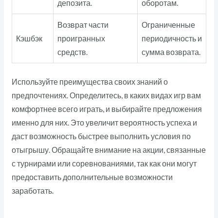
депозита.
оборотам.
Возврат части
Ограниченные
Кэшбэк
проигранных
периодичность и
средств.
сумма возврата.
Используйте преимущества своих знаний о
предпочтениях. Определитесь, в каких видах игр вам
комфортнее всего играть, и выбирайте предложения
именно для них. Это увеличит вероятность успеха и
даст возможность быстрее выполнить условия по
отыгрышу. Обращайте внимание на акции, связанные
с турнирами или соревнованиями, так как они могут
предоставить дополнительные возможности
заработать.