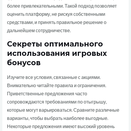
более привлекательными. Такой подход позволяет
оценить платформу, не рискуя собственными
средствами, и принять правильное решение о
дальнейшем сотрудничестве.
Секреты оптимального
использования игровых
бонусов
Изучите все условия, связанные с акциями.
Внимательно читайте правила и ограничения.
Приветственные предложения часто
сопровождаются требованиями по отыгрышу,
которые могут варьироваться. Сравните различные
варианты, чтобы выбрать наиболее выгодные.
Некоторые предложения имеют высокий уровень