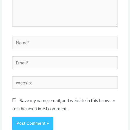
Name*
Email*
Website
Save my name, email, and website in this browser
for the next time I comment.