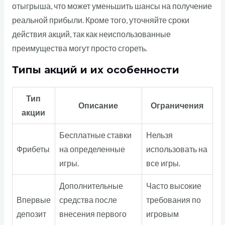
отыгрыша, что может уменьшить шансы на получение
реальной прибыли. Кроме того, уточняйте сроки
действия акций, так как неиспользованные
преимущества могут просто сгореть.
Типы акций и их особенности
Тип
Описание
Ограничения
акции
Бесплатные ставки
Нельзя
Фрибеты
на определенные
использовать на
игры.
все игры.
Дополнительные
Часто высокие
Впервые
средства после
требования по
депозит
внесения первого
игровым