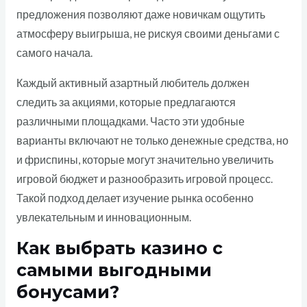
предложения позволяют даже новичкам ощутить
атмосферу выигрыша, не рискуя своими деньгами с
самого начала.
Каждый активный азартный любитель должен
следить за акциями, которые предлагаются
различными площадками. Часто эти удобные
варианты включают не только денежные средства, но
и фриспины, которые могут значительно увеличить
игровой бюджет и разнообразить игровой процесс.
Такой подход делает изучение рынка особенно
увлекательным и инновационным.
Как выбрать казино с
самыми выгодными
бонусами?