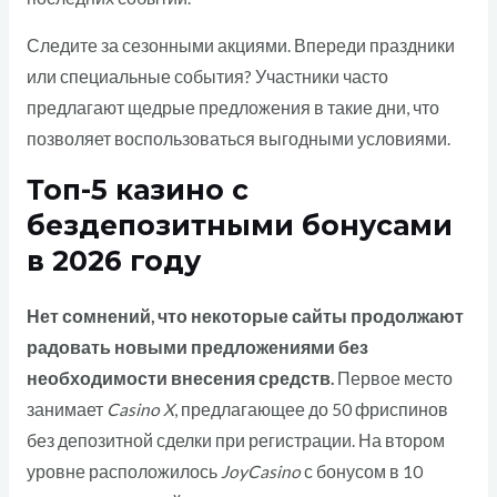
Следите за сезонными акциями. Впереди праздники
или специальные события? Участники часто
предлагают щедрые предложения в такие дни, что
позволяет воспользоваться выгодными условиями.
Топ-5 казино с
бездепозитными бонусами
в 2026 году
Нет сомнений, что некоторые сайты продолжают
радовать новыми предложениями без
необходимости внесения средств.
Первое место
занимает
Casino X
, предлагающее до 50 фриспинов
без депозитной сделки при регистрации. На втором
уровне расположилось
JoyCasino
с бонусом в 10