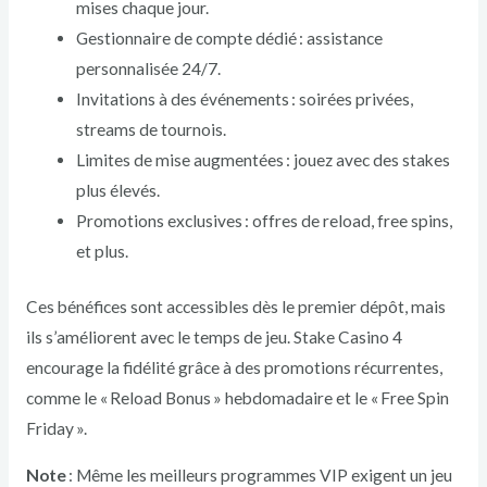
mises chaque jour.
Gestionnaire de compte dédié : assistance
personnalisée 24/7.
Invitations à des événements : soirées privées,
streams de tournois.
Limites de mise augmentées : jouez avec des stakes
plus élevés.
Promotions exclusives : offres de reload, free spins,
et plus.
Ces bénéfices sont accessibles dès le premier dépôt, mais
ils s’améliorent avec le temps de jeu. Stake Casino 4
encourage la fidélité grâce à des promotions récurrentes,
comme le « Reload Bonus » hebdomadaire et le « Free Spin
Friday ».
Note
: Même les meilleurs programmes VIP exigent un jeu