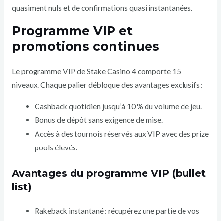
quasiment nuls et de confirmations quasi instantanées.
Programme VIP et
promotions continues
Le programme VIP de Stake Casino 4 comporte 15
niveaux. Chaque palier débloque des avantages exclusifs :
Cashback quotidien jusqu’à 10 % du volume de jeu.
Bonus de dépôt sans exigence de mise.
Accès à des tournois réservés aux VIP avec des prize
pools élevés.
Avantages du programme VIP (bullet
list)
Rakeback instantané : récupérez une partie de vos