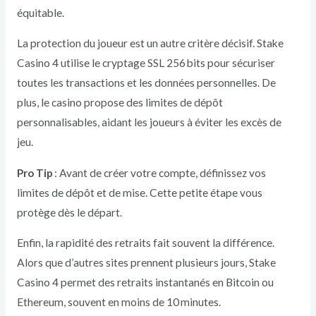
équitable.
La protection du joueur est un autre critère décisif. Stake
Casino 4 utilise le cryptage SSL 256 bits pour sécuriser
toutes les transactions et les données personnelles. De
plus, le casino propose des limites de dépôt
personnalisables, aidant les joueurs à éviter les excès de
jeu.
Pro Tip
: Avant de créer votre compte, définissez vos
limites de dépôt et de mise. Cette petite étape vous
protège dès le départ.
Enfin, la rapidité des retraits fait souvent la différence.
Alors que d’autres sites prennent plusieurs jours, Stake
Casino 4 permet des retraits instantanés en Bitcoin ou
Ethereum, souvent en moins de 10 minutes.