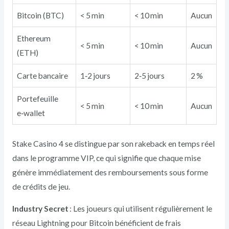
Bitcoin (BTC)
< 5 min
< 10 min
Aucun
Ethereum
< 5 min
< 10 min
Aucun
(ETH)
Carte bancaire
1‑2 jours
2‑5 jours
2 %
Portefeuille
< 5 min
< 10 min
Aucun
e‑wallet
Stake Casino 4 se distingue par son rakeback en temps réel
dans le programme VIP, ce qui signifie que chaque mise
génère immédiatement des remboursements sous forme
de crédits de jeu.
Industry Secret
: Les joueurs qui utilisent régulièrement le
réseau Lightning pour Bitcoin bénéficient de frais