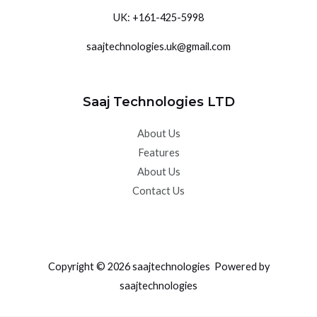
UK: +
161-425-5998
saajtechnologies.uk@gmail.com
Saaj Technologies LTD
About Us
Features
About Us
Contact Us
Copyright © 2026 saajtechnologies Powered by
saajtechnologies