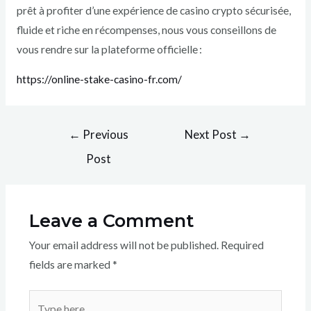
prêt à profiter d’une expérience de casino crypto sécurisée,
fluide et riche en récompenses, nous vous conseillons de
vous rendre sur la plateforme officielle :
https://online-stake-casino-fr.com/
Post
←
Previous
Next Post
→
navigation
Post
Leave a Comment
Your email address will not be published.
Required
fields are marked
*
Type