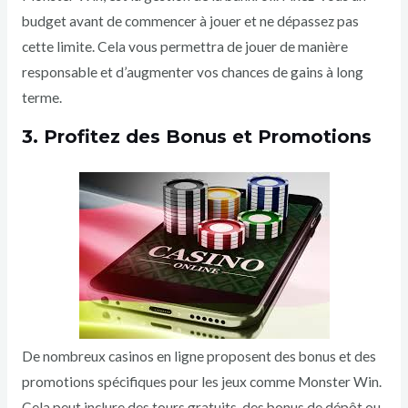
budget avant de commencer à jouer et ne dépassez pas
cette limite. Cela vous permettra de jouer de manière
responsable et d’augmenter vos chances de gains à long
terme.
3. Profitez des Bonus et Promotions
De nombreux casinos en ligne proposent des bonus et des
promotions spécifiques pour les jeux comme Monster Win.
Cela peut inclure des tours gratuits, des bonus de dépôt ou