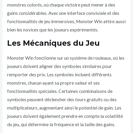
monstres colorés, où chaque victoire peut mener à des
gains considérables. Avec une interface conviviale et des
fonctionnalités de jeu immersives, Monster Win attire aussi
bien les novices que les joueurs expérimentés.
Les Mécaniques du Jeu
Monster Win fonctionne sur un système de rouleaux, où les
joueurs doivent aligner des symboles similaires pour
remporter des prix. Les symboles incluent différents
monstres, chacun ayant sa propre valeur et ses
fonctionnalités spéciales. Certaines combinaisons de
symboles peuvent déclencher des tours gratuits ou des
multiplicateurs, augmentant ainsi le potentiel de gain. Les
joueurs doivent également prendre en compte la volatilité
du jeu, qui détermine la fréquence et la taille des gains.