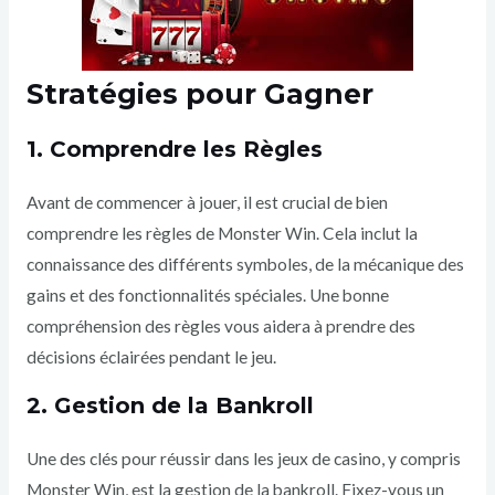
Stratégies pour Gagner
1. Comprendre les Règles
Avant de commencer à jouer, il est crucial de bien
comprendre les règles de Monster Win. Cela inclut la
connaissance des différents symboles, de la mécanique des
gains et des fonctionnalités spéciales. Une bonne
compréhension des règles vous aidera à prendre des
décisions éclairées pendant le jeu.
2. Gestion de la Bankroll
Une des clés pour réussir dans les jeux de casino, y compris
Monster Win, est la gestion de la bankroll. Fixez-vous un