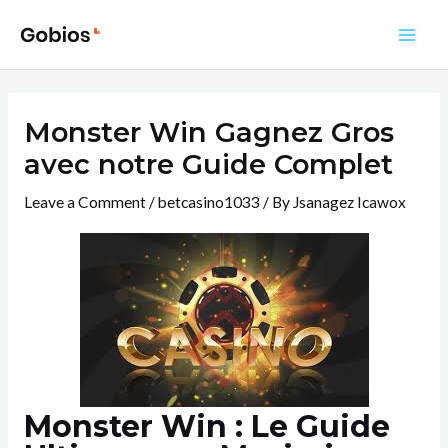
Skip
to
Main
content
Men
Monster Win Gagnez Gros
avec notre Guide Complet
Leave a Comment
/
betcasino1033
/ By
Jsanagez Icawox
Monster Win : Le Guide