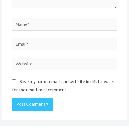
Name*
Email*
Website
Save my name, email, and website in this browser
for the next time I comment.