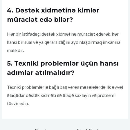
4. Dəstək xidmətinə kimlər
müraciət edə bilər?
Hər bir istifadəçi dəstək xidmətinə müraciət edərək, hər
hansı bir sual və ya qərarsızlığını aydınlaşdırmaq imkanına
malikdir.
5. Texniki problemlər üçün hansı
adımlar atılmalıdır?
Texniki problemlərlə bağlı baş verən məsələlərdə ilk əvvəl
əlaqədar dəstək xidməti ilə əlaqə saxlayın və problemi
təsvir edin.
Post