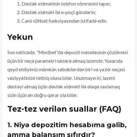
Dəstək xidmətinin telefon nömrəsini tapın;
Dəstək xidməti ilə e-poçt göndərin;
Canlı söhbət funksiyasından istifadə edin.
Yekun
Son nəticədə, “Mоstbet”də depozit məsələsinin çözülməsi
üçün bir neçə parametri nəzərə almaq lazımdır. Yuxarıda
qeyd etdiyimiz mümkün səbəblərdən biri və ya bir neçəsi
vəziyyətinizə tətbiq oluna bilər. Unutmayın ki, lazımi
dəstəyi almaq üçün dəstək xidməti ilə əlaqə saxlamaq
sizin üçün ən doğru qərar ola bilər.
Tez-tez verilən suallar (FAQ)
1. Niyə depozitim hesabıma gəlib,
amma balansım sıfırdır?