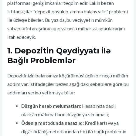
platforması geniş imkanlar təqdim edir. Lakin bəzən
istifadəçilər “depozit qoyulub, amma balans sıfır” problemi
ilə üzləşə bilərlər. Bu yazıda, bu vəziyyətin mümkün
səbəblərini araşdıracağıq və necə mübarizə aparılacağını
izah edəcəyik.
1. Depozitin Qeydiyyatı ilə
Bağlı Problemlər
Depozitinizin balansınıza köçürülməsi üçün bir neçə mühüm
addım var. İstifadəçilər bəzən aşağıdakı səbəblərə görə bu
addımları yerinə yetirməyə bilər:
Düzgün hesab məlumatları:
Hesabınıza daxil
olarkən məlumatların düzgün yazılmaması;
Ödəniş metodunda nasazlıq:
Kredi kartı və ya
digər ödəniş metodlarından biri ilə bağlı problemin