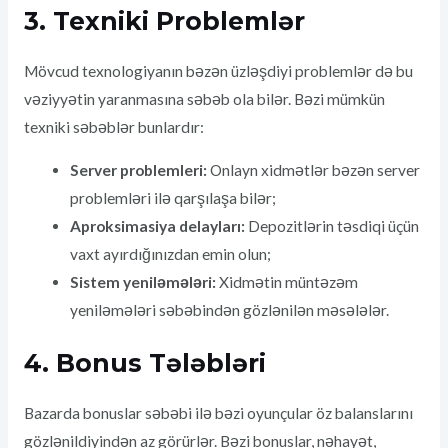
3. Texniki Problemlər
Mövcud texnologiyanın bəzən üzləşdiyi problemlər də bu
vəziyyətin yaranmasına səbəb ola bilər. Bəzi mümkün
texniki səbəblər bunlardır:
Server problemleri:
Onlayn xidmətlər bəzən server
problemləri ilə qarşılaşa bilər;
Aproksimasiya delayları:
Depozitlərin təsdiqi üçün
vaxt ayırdığınızdan emin olun;
Sistem yeniləmələri:
Xidmətin müntəzəm
yeniləmələri səbəbindən gözlənilən məsələlər.
4. Bonus Tələbləri
Bazarda bonuslar səbəbi ilə bəzi oyunçular öz balanslarını
gözlənildiyindən az görürlər. Bəzi bonuslar, nəhayət,