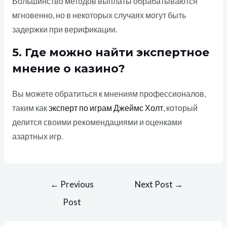
Большинство методов выплаты обрабатываются
мгновенно, но в некоторых случаях могут быть
задержки при верификации.
5. Где можно найти экспертное
мнение о казино?
Вы можете обратиться к мнениям профессионалов,
таким как
эксперт по играм Джеймс Холт
, который
делится своими рекомендациями и оценками
азартных игр.
Post
←
Previous
Next Post
→
navigation
Post