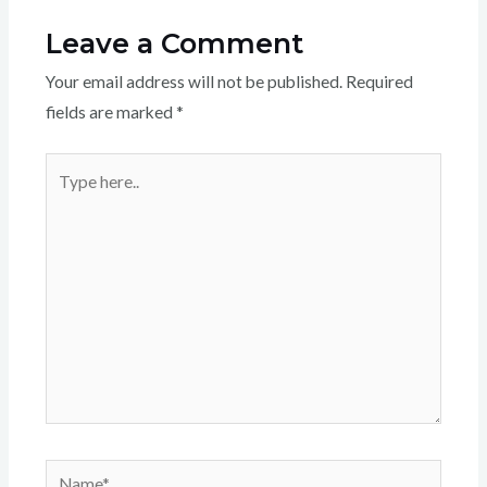
Leave a Comment
Your email address will not be published.
Required
fields are marked
*
Type
here..
Name*