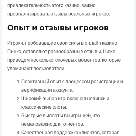
привлекательность этого казино, важно
проанализировать отзывы реальных игроков.
Опыт и отзывы игроков
Игроки, пробовавшие свои силы в онлайн казино
Пинко, оставляют разнообразные отзывы. Ниже
приведем несколько ключевых моментов, которые
упоминают пользователи:
Позитивный опыт с процессом регистрации и
верификации аккаунта.
Широкий выбор игр, включая новинки и
классические слоты.
Быстрые выплаты выигрышей, что
немаловажно для клиентов.
Качественная поддержка клиентов, которая