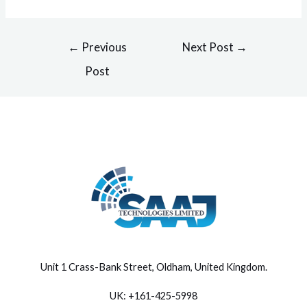
Post
←
Previous
Next Post
→
navigation
Post
Unit 1 Crass-Bank Street, Oldham, United Kingdom
.
UK: +
161-425-5998