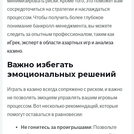
минимизировать риски. Кроме того, это поможет вам
сосредоточиться на стратегии и наслаждаться
процессом. Чтобы получить более глубокое
понимание банкролл-менеджмента, вы можете
следить за опытным профессионалом, таким как
иГрек, эксперт в области азартных игр и анализа
казино
.
Важно избегать
эмоциональных решений
Играть в казино всегда сопряжено с риском, и важно
не позволять эмоциям управлять вашим игровым
процессом. Вот несколько рекомендаций, которые
помогут оставаться в равновесии:
Не гонитесь за проигрышами:
Позвольте