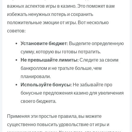
важных аспектов игры в казино. Это поможет вам
избежать ненужных потерь и сохранить
положительные эмоции от игры. Вот несколько
советов:
Установите бюджет:
Выделите определенную
сумму, которую вы готовы потратить.
Не превышайте лимиты:
Следите за своим
банкроллом и не тратьте больше, чем
планировали.
Используйте бонусы:
Не забывайте про
бонусные предложения казино для увеличения
своего бюджета.
Применяя эти простые правила, вы можете
существенно повысить удовольствие от игры и