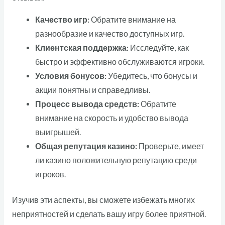
Качество игр:
Обратите внимание на
разнообразие и качество доступных игр.
Клиентская поддержка:
Исследуйте, как
быстро и эффективно обслуживаются игроки.
Условия бонусов:
Убедитесь, что бонусы и
акции понятны и справедливы.
Процесс вывода средств:
Обратите
внимание на скорость и удобство вывода
выигрышей.
Общая репутация казино:
Проверьте, имеет
ли казино положительную репутацию среди
игроков.
Изучив эти аспекты, вы сможете избежать многих
неприятностей и сделать вашу игру более приятной.