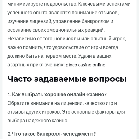
минимизируете недовольство. Ключевыми аспектами
успешного опыта являются понимание отзывов,
изучение лицензий, управление банкроллом и
осознание своих эмоциональных реакций.
Независимо от того, новичок вы или опытный игрок,
важно помнить, что удовольствие от игры всегда
должно быть на первом месте. Удачи в ваших
азартных приключениях!
pinco casino online
Часто задаваемые вопросы
1. Как выбрать хорошее онлайн-казино?
Обратите внимание на лицензии, качество игр и
отзывы других игроков. Это основные факторы для
выбора надежного казино.
2. Что такое банкролл-менеджмент?