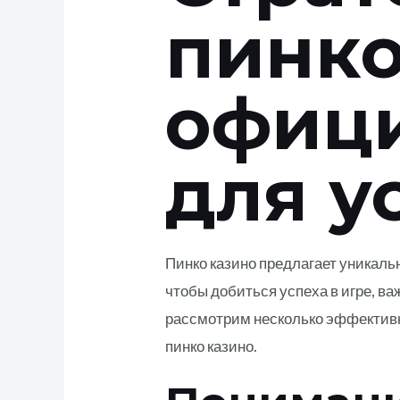
пинко
офиц
для у
Пинко казино предлагает уникаль
чтобы добиться успеха в игре, ва
рассмотрим несколько эффективн
пинко казино.