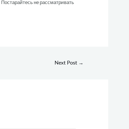
. Постарайтесь не рассматривать
Next Post
→