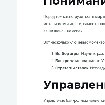
Понимани
Перед тем как погрузиться в мир 
механизмами игры и, самое главн
ваши шансы на успех.
Вот несколько ключевых моментов
Выбор игры:
Изучите разл
Банкролл менеджмент:
Ус
Стратегии ставок:
Исследуй
Управлен
Управление банкроллом является 