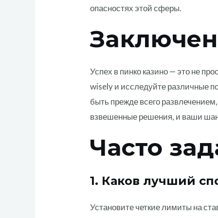
опасностях этой сферы.
Заключен
Успех в пинко казино — это не пр
wisely и исследуйте различные п
быть прежде всего развлечением,
взвешенные решения, и ваши шан
Часто за
1. Каков лучший с
Установите четкие лимиты на ста