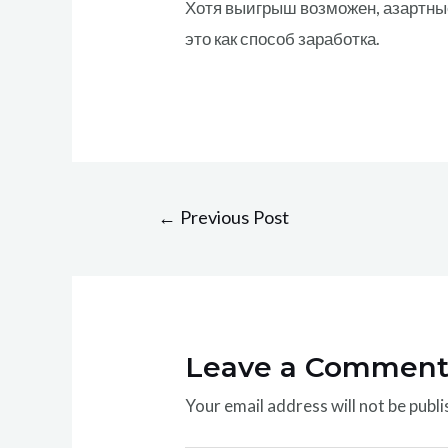
Хотя выигрыш возможен, азартны
это как способ заработка.
Post
←
Previous Post
navigation
Leave a Commen
Your email address will not be publi