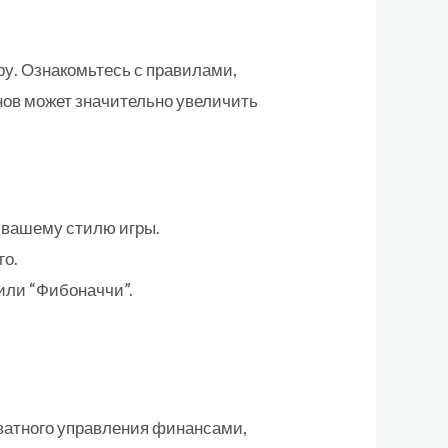
гру. Ознакомьтесь с правилами,
снов может значительно увеличить
т вашему стилю игры.
го.
 или “Фибоначчи”.
кватного управления финансами,