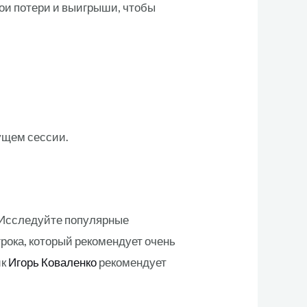
вои потери и выигрыши, чтобы
ущем сессии.
 Исследуйте популярные
грока, который рекомендует очень
ик
Игорь Коваленко
рекомендует