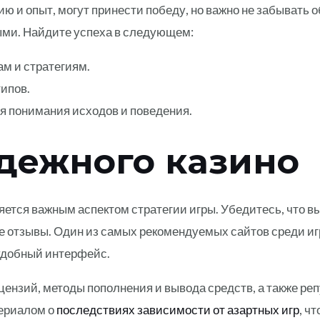
 и опыт, могут принести победу, но важно не забывать 
ми. Найдите успеха в следующем:
м и стратегиям.
типов.
я понимания исходов и поведения.
дежного казино
яется важным аспектом стратегии игры. Убедитесь, что вы
отзывы. Один из самых рекомендуемых сайтов среди игро
 удобный интерфейс.
цензий, методы пополнения и вывода средств, а также р
териалом о
последствиях зависимости от азартных игр
, ч