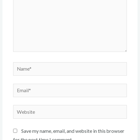
Name*
Email*
Website
Save my name, email, and website in this browser
for the next time I comment.