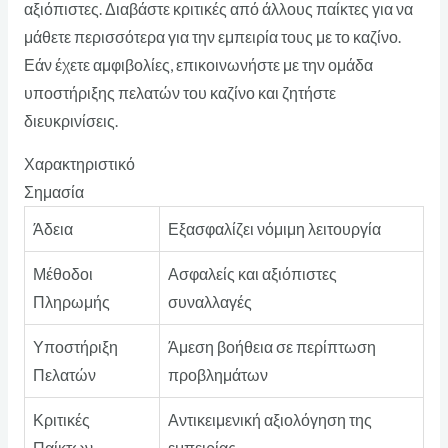
αξιόπιστες. Διαβάστε κριτικές από άλλους παίκτες για να
μάθετε περισσότερα για την εμπειρία τους με το καζίνο.
Εάν έχετε αμφιβολίες, επικοινωνήστε με την ομάδα
υποστήριξης πελατών του καζίνο και ζητήστε
διευκρινίσεις.
Χαρακτηριστικό
Σημασία
Άδεια
Εξασφαλίζει νόμιμη λειτουργία
Μέθοδοι
Ασφαλείς και αξιόπιστες
Πληρωμής
συναλλαγές
Υποστήριξη
Άμεση βοήθεια σε περίπτωση
Πελατών
προβλημάτων
Κριτικές
Αντικειμενική αξιολόγηση της