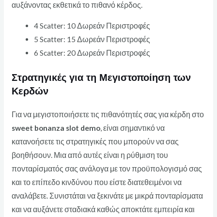
αυξάνοντας εκθετικά το πιθανό κέρδος.
4 Scatter: 10 Δωρεάν Περιστροφές
5 Scatter: 15 Δωρεάν Περιστροφές
6 Scatter: 20 Δωρεάν Περιστροφές
Στρατηγικές για τη Μεγιστοποίηση των
Κερδών
Για να μεγιστοποιήσετε τις πιθανότητές σας για κέρδη στο
sweet bonanza slot demo
, είναι σημαντικό να
κατανοήσετε τις στρατηγικές που μπορούν να σας
βοηθήσουν. Μια από αυτές είναι η ρύθμιση του
πονταρίσματός σας ανάλογα με τον προϋπολογισμό σας
και το επίπεδο κινδύνου που είστε διατεθειμένοι να
αναλάβετε. Συνιστάται να ξεκινάτε με μικρά πονταρίσματα
και να αυξάνετε σταδιακά καθώς αποκτάτε εμπειρία και