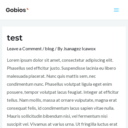
Skip
to
Main
content
Men
test
Leave a Comment
/
blog
/ By
Jsanagez Icawox
Lorem ipsum dolor sit amet, consectetur adipiscing elit.
Phasellus sed efficitur justo. Suspendisse lacinia eu libero
malesuada placerat. Nunc quis mattis sem, nec
condimentum nunc. Phasellus volutpat ligula eget enim
posuere, tempor volutpat lacus feugiat. Integer at efficitur
tellus. Nam mollis, massa at ornare vulputate, magna erat
consequat felis, id condimentum lacus sapien vitae nulla.
Mauris sollicitudin bibendum nisi, vel fermentum nisi
suscipit vel. Vivamus at varius urna. Ut fringilla luctus erat