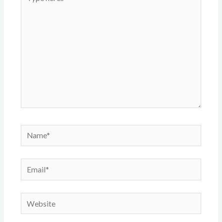
here..
Name*
Email*
Website