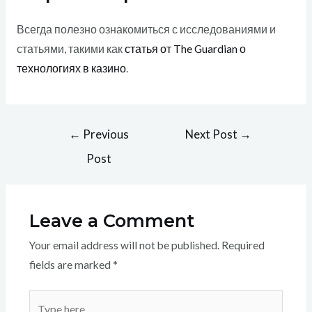
Всегда полезно ознакомиться с исследованиями и
статьями, такими как
статья от The Guardian о
технологиях в казино
.
Post
←
Previous
Next Post
→
navigation
Post
Leave a Comment
Your email address will not be published.
Required
fields are marked
*
Type