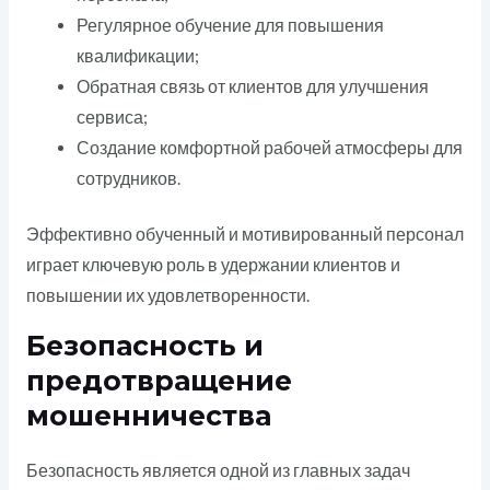
Регулярное обучение для повышения
квалификации;
Обратная связь от клиентов для улучшения
сервиса;
Создание комфортной рабочей атмосферы для
сотрудников.
Эффективно обученный и мотивированный персонал
играет ключевую роль в удержании клиентов и
повышении их удовлетворенности.
Безопасность и
предотвращение
мошенничества
Безопасность является одной из главных задач